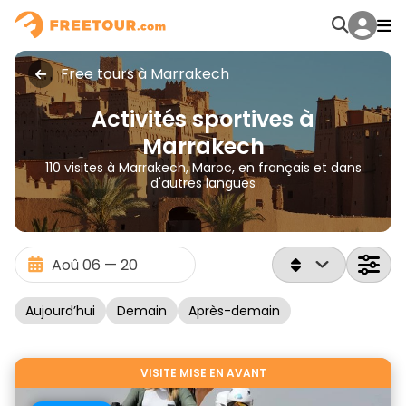
Free tours à Marrakech
Activités sportives à
Marrakech
110 visites à Marrakech, Maroc, en français et dans
d'autres langues
Aujourd’hui
Demain
Après-demain
VISITE MISE EN AVANT