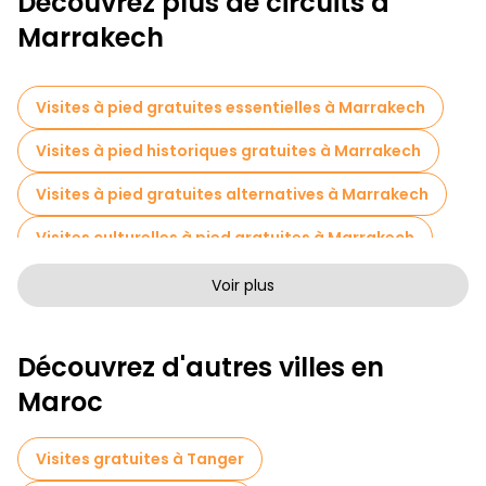
Découvrez plus de circuits à
Marrakech
Visites à pied gratuites essentielles à Marrakech
Visites à pied historiques gratuites à Marrakech
Visites à pied gratuites alternatives à Marrakech
Visites culturelles à pied gratuites à Marrakech
Visites à pied sans art à Marrakech
Voir plus
Visites à pied gratuites pour les familles à Marrakech
Découvrez d'autres villes en
Activités sportives à Marrakech
Maroc
Croisières en Marrakech
Musées en Marrakech
Visite gratuite de la vieille ville à Marrakech
Visites gratuites à Tanger