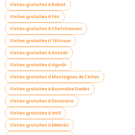
Visites de marchés en Marrakech
Visites gratuites à Rabat
Visites de dégustation locales à Marrakech
Visites gratuites à Fès
Excursions d'une journée gratuites à Marrakech
Visites gratuites à Chefchaouen
Visites nocturnes gratuites à Marrakech
Visites gratuites à Tétouan
Tours à vélo à Marrakech
Visites gratuites à Assilah
Visites gastronomiques à Marrakech
Visites gratuites à Agadir
Visites gratuites à proximité Jemaa el-Fnaa Square
Visites gratuites à Montagnes de l'Atlas
Visites gratuites à proximité Koutoubia
Visites gratuites à Boumalne Dades
Visites gratuites à proximité Bahia Palace
Visites gratuites à Essaouira
Visites gratuites à Imlil
Visites gratuites à Meknès