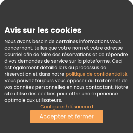
Blog
Presse
Sécurité Et Confidentialité
Avis sur les cookies
Conditions Générales Et Mentions Légales
Nous avons besoin de certaines informations vous
Politique En Matière De Cookies
concernant, telles que votre nom et votre adresse
Freetour Prix
courriel afin de faire des réservations et de répondre
à vos demandes de service sur la plateforme. Ceci
Programme De Fidélité
est également détaillé lors du processus de
réservation et dans notre
politique de confidentialité
.
Vous pouvez toujours vous opposer au traitement de
vos données personnelles en nous contactant. Notre
site utilise des cookies pour offrir une expérience
optimale aux utilisateurs.
Configurer/désaccord
Accepter et fermer