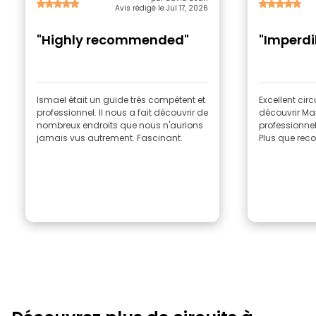
Avis rédigé le Jul 17, 2026
"Highly recommended"
"Imperdi
Ismael était un guide très compétent et
Excellent circuit Les points clé
professionnel. Il nous a fait découvrir de
découvrir Marrakech 
nombreux endroits que nous n'aurions
professionnel
jamais vus autrement. Fascinant.
Plus que re