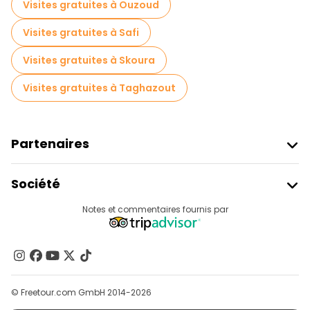
Visites gratuites à Ouzoud
Visites gratuites à Safi
Visites gratuites à Skoura
Visites gratuites à Taghazout
Partenaires
Rejoindre Freetour
Société
Connexion Du Fournisseur
Destinations
Notes et commentaires fournis par
Programme D’affiliation
À Propos De Nous
Contactez-Nous
Groupes
© Freetour.com GmbH 2014-2026
Aide