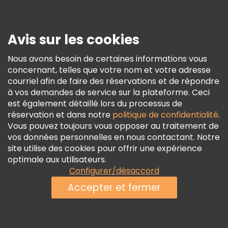
Presse
Sécurité Et Confidentialité
Avis sur les cookies
Conditions Générales Et Mentions Légales
Nous avons besoin de certaines informations vous
Politique En Matière De Cookies
concernant, telles que votre nom et votre adresse
Freetour Prix
courriel afin de faire des réservations et de répondre
à vos demandes de service sur la plateforme. Ceci
Programme De Fidélité
est également détaillé lors du processus de
réservation et dans notre
politique de confidentialité
.
Vous pouvez toujours vous opposer au traitement de
vos données personnelles en nous contactant. Notre
site utilise des cookies pour offrir une expérience
optimale aux utilisateurs.
Configurer/désaccord
Accepter et fermer