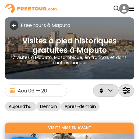
Free tours à Maputo
Visites à pied historiques
gratuites à Maputo
7 visites à Maputo, Mozambique, en français et dans
d'autres langues
Aujourd’hui
Demain
Après-demain
VISITE MISE EN AVANT