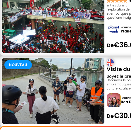
9
Entrez dans un 
l'exploration de
et embarquez p
questions intri
Fourni
Plan
€36.
De
NOUVEAU
Visite d
Soyez le pre
Découvrez le pat
emblématiques et
culture locale, 
Fourni
Bea 
€30.
De