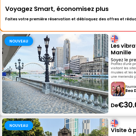
Voyagez Smart, économisez plus
Faites votre première réservation et débloquez des offres et réduc
NOUVEAU
Les vibr
Manille
Soyez le pre
Profitez d'une p
visitant les sit
musées et les é
une merienda pou
Fourni
Bea 
€30.
De
NOUVEAU
Visite à 