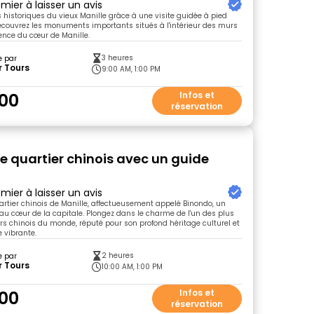
mier à laisser un avis
s historiques du vieux Manille grâce à une visite guidée à pied
écouvrez les monuments importants situés à l'intérieur des murs
rience du cœur de Manille.
3 heures
e par
r Tours
9:00 AM, 1:00 PM
00
Infos et
réservation
le quartier chinois avec un guide
mier à laisser un avis
artier chinois de Manille, affectueusement appelé Binondo, un
au cœur de la capitale. Plongez dans le charme de l'un des plus
rs chinois du monde, réputé pour son profond héritage culturel et
 vibrante.
2 heures
e par
r Tours
10:00 AM, 1:00 PM
00
Infos et
réservation