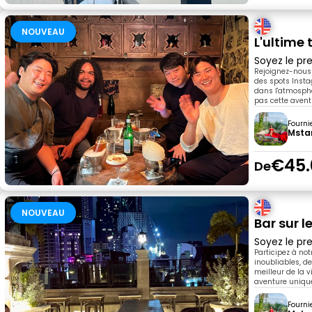
NOUVEAU
L'ultime 
Soyez le pre
Rejoignez-nous 
des spots Insta
dans l'atmosphè
pas cette avent
Fourni
Msta
€45.
De
NOUVEAU
Bar sur l
Soyez le pre
Participez à no
inoubliables, de
meilleur de la 
aventure unique
Fourni