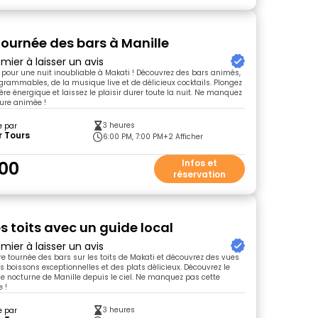
tournée des bars à Manille
mier à laisser un avis
pour une nuit inoubliable à Makati ! Découvrez des bars animés,
grammables, de la musique live et de délicieux cocktails. Plongez
re énergique et laissez le plaisir durer toute la nuit. Ne manquez
ure animée !
3 heures
e par
r Tours
6:00 PM, 7:00 PM
+2 Afficher
00
Infos et
réservation
es toits avec un guide local
mier à laisser un avis
tre tournée des bars sur les toits de Makati et découvrez des vues
s boissons exceptionnelles et des plats délicieux. Découvrez le
vie nocturne de Manille depuis le ciel. Ne manquez pas cette
 !
3 heures
e par