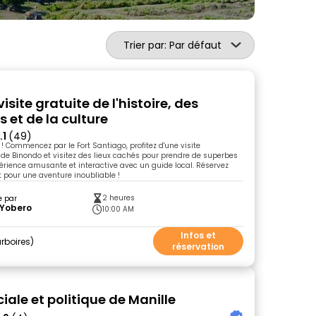
Trier par: Par défaut
visite gratuite de l'histoire, des
s et de la culture
.1
(49)
 ! Commencez par le Fort Santiago, profitez d'une visite
e Binondo et visitez des lieux cachés pour prendre de superbes
érience amusante et interactive avec un guide local. Réservez
pour une aventure inoubliable !
2 heures
e par
 Yobero
10:00 AM
Infos et
rboires
réservation
ciale et politique de Manille