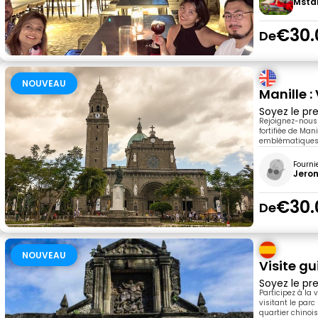
Msta
€30.
De
NOUVEAU
Manille : 
Soyez le pre
Rejoignez-nous p
fortifiée de Man
emblématiques. 
Fourni
Jero
€30.
De
NOUVEAU
Visite gu
Soyez le pre
Participez à la 
visitant le parc
quartier chinoi