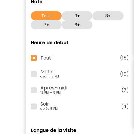
Note
Tout
9+
8+
7+
6+
Heure de début
Tout
(15)
Matin
(10)
avant 12 PM
Après-midi
(7)
12 PM — 5 PM
Soir
(4)
après 5 PM
Langue de la visite