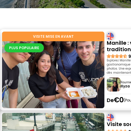
VISITE MISE EN AVANT
Manille : 
PLUS POPULAIRE
tradition
9
Explorez Manille
gastronomique d
photos. Une exp
dès maintenant 
Fourni
Xyza
€0
De
Pou
Visite so