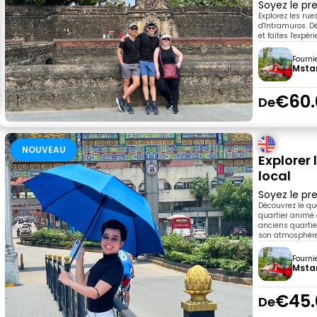
Soyez le pre
Explorez les rue
d'Intramuros. D
et faites l'expé
Fourni
Msta
€60.
De
NOUVEAU
Explorer 
local
Soyez le pre
Découvrez le qu
quartier animé 
anciens quartie
son atmosphère
Fourni
Msta
€45.
De