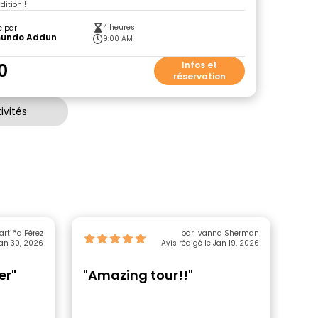
dition !
4 heures
e par
undo Addun
9:00 AM
0
Infos et
réservation
ivités
artiña Pérez
par Ivanna Sherman
Jan 30, 2026
Avis rédigé le Jan 19, 2026
er"
"Amazing tour!!"
"Ex