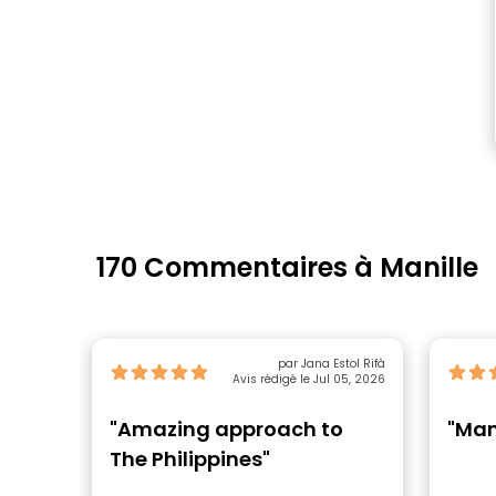
170 Commentaires à Manille
par Jana Estol Rifà
Avis rédigé le Jul 05, 2026
"Amazing approach to
"Man
The Philippines"