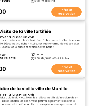
r Tours
6:00 PM, 8:00 PM
00
Infos et
réservation
Visite de la ville fortifiée
mier à laisser un avis
our une incroyable visite à pied d'Intramuros, la ville historique
ille. Découvrez sa riche histoire, ses rues charmantes et ses sites
Découvrez le passé et explorez avec nous !
1 heure
e par
me Relente
9:00 AM, 10:00 AM
+4 Afficher
00
Infos et
réservation
idée de la vieille ville de Manille
mier à laisser un avis
visite guidée du vieux Manille et découvrez l'histoire coloniale en
 Rizal et l'ancien Malecon. Vous pourrez également explorer le
s ou le marché de Greenhills - une expérience unique pleine de