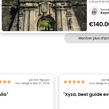
culture et de tra
Fourni
Raym
€140.0
Montrer plus d’act
par Kim Nguyen
par M
Avis rédigé le Mar 07, 2026
Avis rédigé le 
ila"
"Xyza, best guide ev