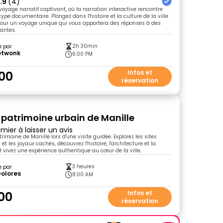
.9
(4)
voyage narratif captivant, où la narration interactive rencontre
 type documentaire. Plongez dans l'histoire et la culture de la ville
our un voyage unique qui vous apportera des réponses à des
gantes.
2h 30min
e par
etwonk
6:00 PM
00
Infos et
réservation
u patrimoine urbain de Manille
mier à laisser un avis
rimoine de Manille lors d'une visite guidée. Explorez les sites
 les joyaux cachés, découvrez l'histoire, l'architecture et la
et vivez une expérience authentique au cœur de la ville.
3 heures
e par
Dolores
8:00 AM
00
Infos et
réservation