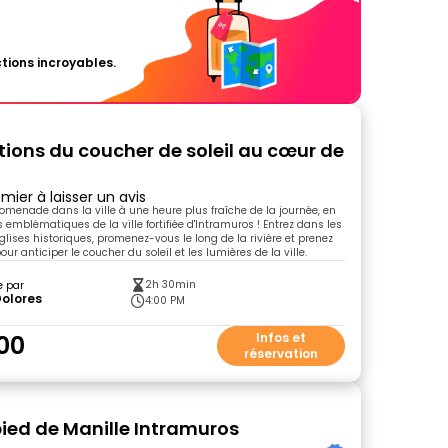
tions incroyables.
ations du coucher de soleil au cœur de
mier à laisser un avis
romenade dans la ville à une heure plus fraîche de la journée, en
es emblématiques de la ville fortifiée d'Intramuros ! Entrez dans les
glises historiques, promenez-vous le long de la rivière et prenez
r anticiper le coucher du soleil et les lumières de la ville.
2h 30min
e par
Dolores
4:00 PM
00
Infos et
réservation
pied de Manille Intramuros