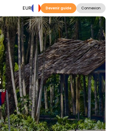
EUR
Devenir guide
Connexion
s
ues