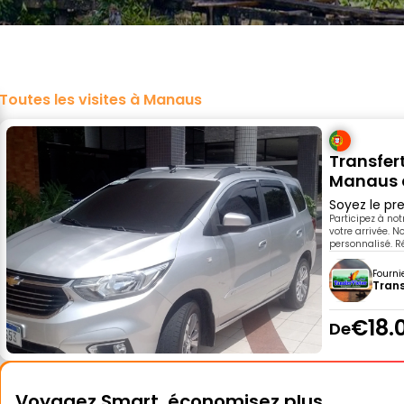
Toutes les visites à Manaus
Transfert
Manaus d
Soyez le pre
Participez à not
votre arrivée. 
personnalisé. R
Fourni
Trans
€18.
De
Voyagez Smart, économisez plus