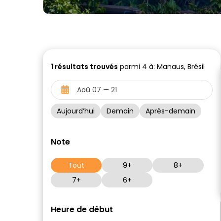
1
résultats trouvés
parmi 4 à: Manaus, Brésil
Aujourd’hui
Demain
Après-demain
Note
Tout
9+
8+
7+
6+
Heure de début