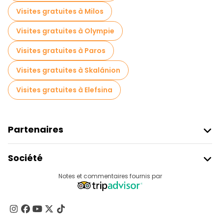
Visites gratuites à Milos
Visites gratuites à Olympie
Visites gratuites à Paros
Visites gratuites à Skalánion
Visites gratuites à Elefsina
Partenaires
Rejoindre Freetour
Société
Connexion Du Fournisseur
Destinations
Notes et commentaires fournis par
Programme D’affiliation
À Propos De Nous
Contactez-Nous