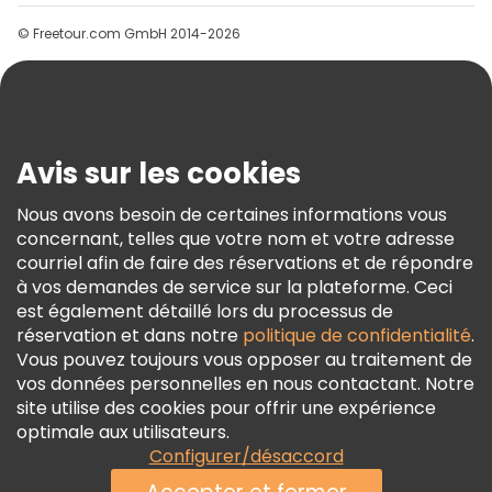
Groupes
© Freetour.com GmbH 2014-2026
Aide
Blog
Presse
Sécurité Et Confidentialité
Avis sur les cookies
Conditions Générales Et Mentions Légales
Nous avons besoin de certaines informations vous
Politique En Matière De Cookies
concernant, telles que votre nom et votre adresse
Freetour Prix
courriel afin de faire des réservations et de répondre
à vos demandes de service sur la plateforme. Ceci
Programme De Fidélité
est également détaillé lors du processus de
réservation et dans notre
politique de confidentialité
.
Vous pouvez toujours vous opposer au traitement de
vos données personnelles en nous contactant. Notre
site utilise des cookies pour offrir une expérience
optimale aux utilisateurs.
Configurer/désaccord