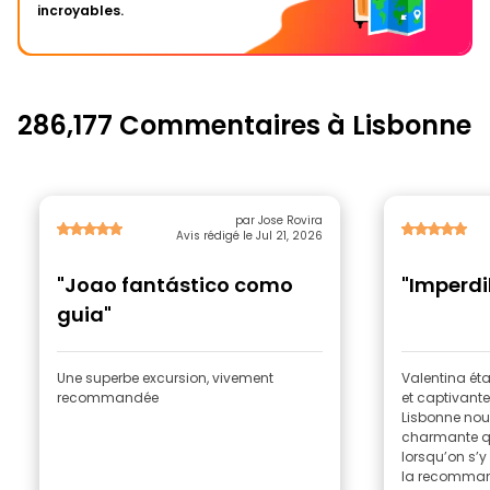
incroyables.
286,177 Commentaires à Lisbonne
par Jose Rovira
Avis rédigé le Jul 21, 2026
"Joao fantástico como
"Imperdi
guia"
Une superbe excursion, vivement
Valentina ét
recommandée
et captivante
Lisbonne nou
charmante qu’
lorsqu’on s’
la recomman