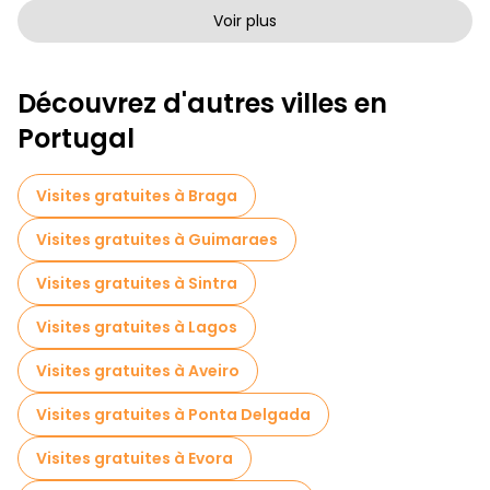
Visites à pied sans art à Lisbonne
Voir plus
Visites à pied gratuites pour les familles à Lisbonne
Découvrez d'autres villes en
Tournée des pubs à Lisbonne
Portugal
Visites autoguidées en Lisbonne
Jeux d'évasion en Lisbonne
Visites gratuites à Braga
Visites photographiques en Lisbonne
Visites gratuites à Guimaraes
Billets d'entrée en Lisbonne
Visites gratuites à Sintra
Croisières en Lisbonne
Visites gratuites à Lagos
Visites guidées gratuites sur le thème des légendes et de l'épouvante Lisbonne
Visites gratuites à Aveiro
Musées en Lisbonne
Visites gratuites à Ponta Delgada
Visite gratuite de la vieille ville à Lisbonne
Visites gratuites à Evora