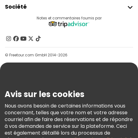
Rejoindre Freetour
Société
Connexion Du Fournisseur
Destinations
Notes et commentaires fournis par
Programme D’affiliation
À Propos De Nous
Contactez-Nous
Groupes
© Freetour.com GmbH 2014-2026
Aide
Blog
Presse
Sécurité Et Confidentialité
Avis sur les cookies
Conditions Générales Et Mentions Légales
Nous avons besoin de certaines informations vous
Politique En Matière De Cookies
concernant, telles que votre nom et votre adresse
Freetour Prix
courriel afin de faire des réservations et de répondre
à vos demandes de service sur la plateforme. Ceci
Programme De Fidélité
est également détaillé lors du processus de