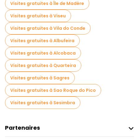
Visites de marchés en Lisbonne
Visites gratuites à Île de Madère
Visites de dégustation locales à Lisbonne
Visites gratuites à Viseu
Excursions d'une journée gratuites à Lisbonne
Visites gratuites à Vila do Conde
Visites nocturnes gratuites à Lisbonne
Visites gratuites à Albufeira
Tours à vélo à Lisbonne
Visites gratuites à Alcobaca
Visites gastronomiques à Lisbonne
Visites gratuites à Quarteira
Visites gratuites à proximité Commerce Square
Visites gratuites à Sagres
Visites gratuites à proximité Lisbon Cathedral
Visites gratuites à Sao Roque do Pico
Visites gratuites à proximité Santa Justa Lift
Visites gratuites à Sesimbra
Partenaires