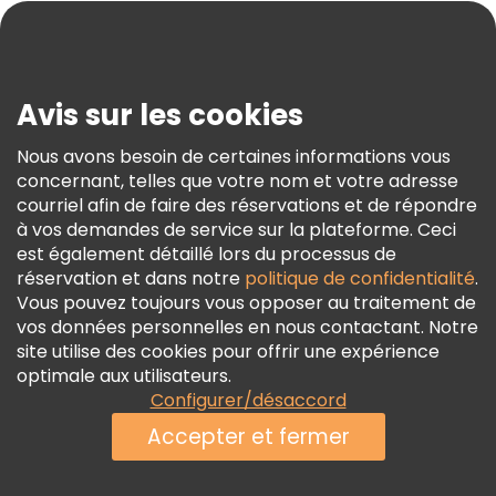
Blog
Presse
Sécurité Et Confidentialité
Avis sur les cookies
Conditions Générales Et Mentions Légales
Nous avons besoin de certaines informations vous
Politique En Matière De Cookies
concernant, telles que votre nom et votre adresse
Freetour Prix
courriel afin de faire des réservations et de répondre
à vos demandes de service sur la plateforme. Ceci
Programme De Fidélité
est également détaillé lors du processus de
réservation et dans notre
politique de confidentialité
.
Vous pouvez toujours vous opposer au traitement de
vos données personnelles en nous contactant. Notre
site utilise des cookies pour offrir une expérience
optimale aux utilisateurs.
Configurer/désaccord
Accepter et fermer