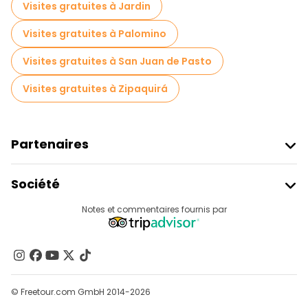
Visites gratuites à Jardin
Visites gratuites à Palomino
Visites gratuites à San Juan de Pasto
Visites gratuites à Zipaquirá
Partenaires
Rejoindre Freetour
Société
Connexion Du Fournisseur
Destinations
Notes et commentaires fournis par
Programme D’affiliation
À Propos De Nous
Contactez-Nous
Groupes
© Freetour.com GmbH 2014-2026
Aide