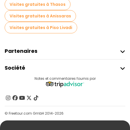
Visites gratuites à Thasos
Visites gratuites à Anissaras
Visites gratuites à Piso Livadi
Partenaires
Rejoindre Freetour
Société
Connexion Du Fournisseur
Destinations
Notes et commentaires fournis par
Programme D’affiliation
À Propos De Nous
Contactez-Nous
Groupes
© Freetour.com GmbH 2014-2026
Aide
Blog