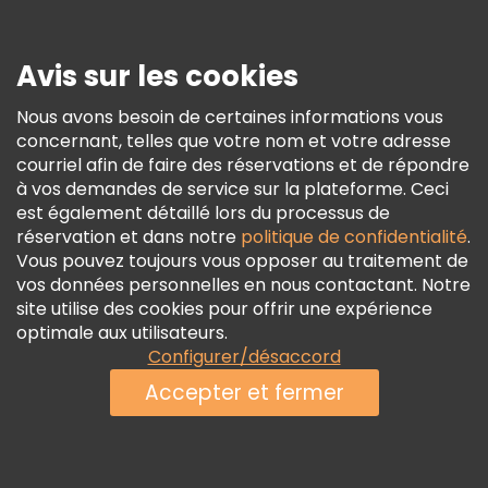
Presse
Sécurité Et Confidentialité
Avis sur les cookies
Conditions Générales Et Mentions Légales
Nous avons besoin de certaines informations vous
Politique En Matière De Cookies
concernant, telles que votre nom et votre adresse
Freetour Prix
courriel afin de faire des réservations et de répondre
à vos demandes de service sur la plateforme. Ceci
Programme De Fidélité
est également détaillé lors du processus de
réservation et dans notre
politique de confidentialité
.
Vous pouvez toujours vous opposer au traitement de
vos données personnelles en nous contactant. Notre
site utilise des cookies pour offrir une expérience
optimale aux utilisateurs.
Configurer/désaccord
Accepter et fermer