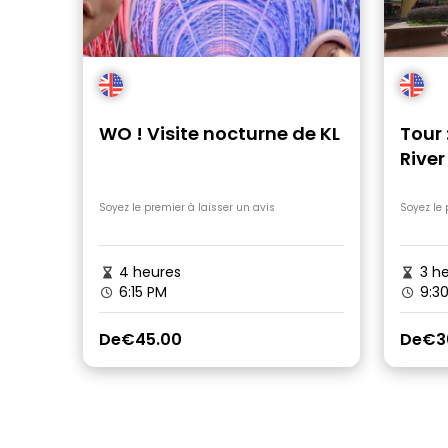
WO ! Visite nocturne de KL
Tour 
River
Trail
Soyez le premier à laisser un avis
Soyez le 
4 heures
3 he
6:15 PM
9:30
De
€45.00
De
€3