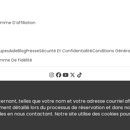
mme D’affiliation
upes
Aide
Blog
Presse
Sécurité Et Confidentialité
Conditions Généra
mme De Fidélité
rnant, telles que votre nom et votre adresse courriel afi
ment détaillé lors du processus de réservation et dans n
en nous contactant. Notre site utilise des cookies pour o