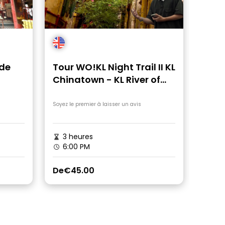
 de
Tour WO!KL Night Trail II KL
Chinatown - KL River of
Life
Soyez le premier à laisser un avis
3 heures
6:00 PM
De
€45.00