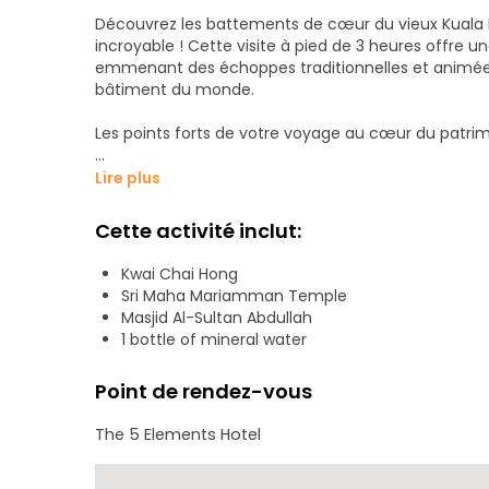
Découvrez les battements de cœur du vieux Kuala L
incroyable ! Cette visite à pied de 3 heures offre une
emmenant des échoppes traditionnelles et animée
bâtiment du monde.
Les points forts de votre voyage au cœur du patrim
- L'âme du quartier chinois : Promenez-vous dans Pe
Lire plus
génération en génération perpétuent l'histoire de la
peintures murales cachées de Kwai Chai Hong.
Cette activité inclut:
- Évolution architecturale : Admirez le contraste ent
Kwai Chai Hong
flamboyant de Merdeka 118, symbole de la grandeur
Sri Maha Mariamman Temple
Masjid Al-Sultan Abdullah
- Délices sensoriels : En cours de route, nous nous 
1 bottle of mineral water
saveurs de la ville. Une bouteille d'eau minérale et
l'énergie.
Point de rendez-vous
- Guide expert en anglais : Apprenez les histoires d
The 5 Elements Hotel
l'ingénierie qui ont façonné cette métropole mondi