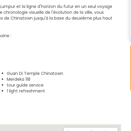
umpur et la ligne d'horizon du futur en un seul voyage
 chronologie visuelle de l'évolution de la ville, vous
s de Chinatown jusqu'à la base du deuxième plus haut
oine :
taling Street, où les échoppes colorées et les recettes de
 ville. Visitez le temple orné Sri Maha Mariamman et les
re l'historique Masjid Al-Sultan Abdullah et le verre
Guan Di Temple Chinatown
 moderne de la Malaisie.
Merdeka 118
tour guide service
arrêterons dans une pâtisserie locale pour goûter aux
1 light refreshment
 un rafraîchissement léger sont inclus pour vous donner de
es pionniers, les légendes des temples et les merveilles de
ale.