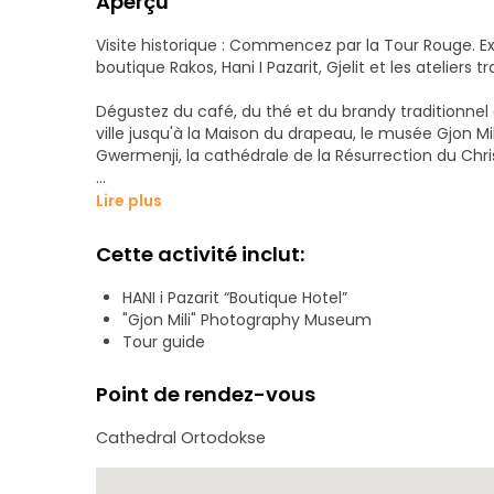
Aperçu
Visite historique : Commencez par la Tour Rouge. Exp
boutique Rakos, Hani I Pazarit, Gjelit et les ateliers tr
Dégustez du café, du thé et du brandy traditionnel d
ville jusqu'à la Maison du drapeau, le musée Gjon Mi
Gwermenji, la cathédrale de la Résurrection du Chris
Continuez sur le boulevard Republika jusqu'au parc F
Lire plus
caractéristiques avec des maisons anciennes comm
Cette activité inclut:
Visitez le musée archéologique, le musée Bratko d'a
cathédrale. Rejoignez-nous pour un voyage enrichissan
HANI i Pazarit “Boutique Hotel”
"Gjon Mili" Photography Museum
Tour guide
Point de rendez-vous
Cathedral Ortodokse