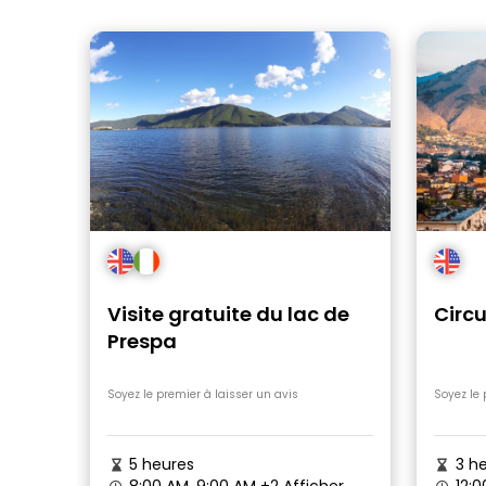
Visite gratuite du lac de
Circu
Prespa
Soyez le premier à laisser un avis
Soyez le 
5 heures
3 he