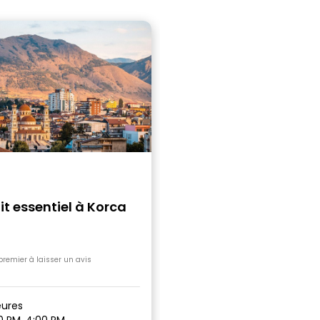
it essentiel à Korca
premier à laisser un avis
ures