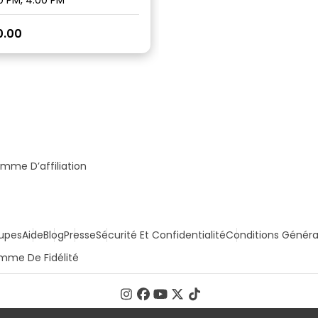
0 PM, 4:00 PM
0.00
mme D’affiliation
upes
Aide
Blog
Presse
Sécurité Et Confidentialité
Conditions Généra
mme De Fidélité