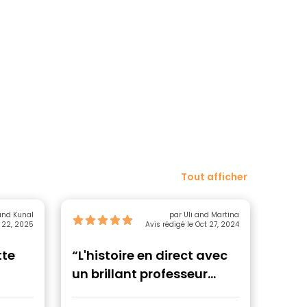
Tout afficher
and Kunal
par Uli and Martina
t 22, 2025
Avis rédigé le Oct 27, 2024
tte
“L'histoire en direct avec
“Exp
un brillant professeur
d'histoire”