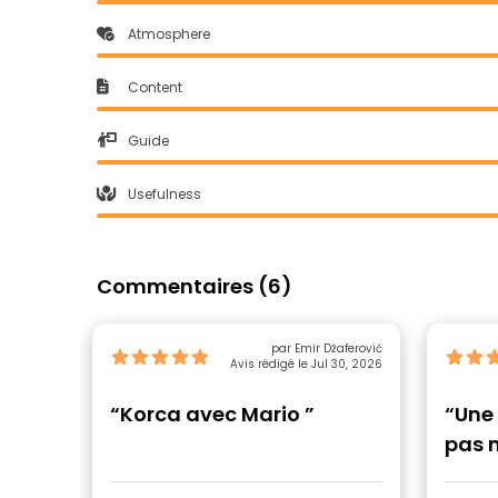
Atmosphere
Content
Guide
Usefulness
Commentaires (6)
par Emir Džaferović
Avis rédigé le Jul 30, 2026
“Korca avec Mario ”
“Une 
pas 