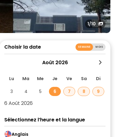
1
/10
Choisir la date
SEMAINE
MOIS
Août 2026
Lu
Ma
Me
Je
Ve
Sa
Di
3
4
5
6
7
8
9
6 Août 2026
Sélectionnez l’heure et la langue
Anglais