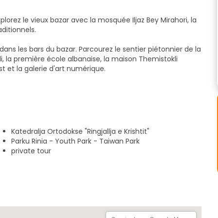
lorez le vieux bazar avec la mosquée Iljaz Bey Mirahori, la
aditionnels.
ans les bars du bazar. Parcourez le sentier piétonnier de la
li, la première école albanaise, la maison Themistokli
t et la galerie d'art numérique.
lood of Tears, le parc Rinia, et découvrez des quartiers
e celles de Vangjush Mio et du Dr Polena.
rt oriental et le musée d'art médiéval avant de revenir à la
t à travers l'histoire et la culture !
Katedralja Ortodokse "Ringjallja e Krishtit"
Parku Rinia - Youth Park - Taiwan Park
private tour