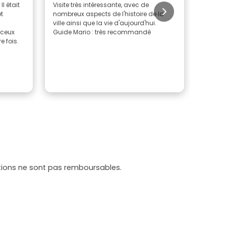
Il était
Visite très intéressante, avec de
La visi
et
nombreux aspects de l'histoire de la
visité 
ville ainsi que la vie d'aujourd'hui.
de Korc
 ceux
Guide Mario : très recommandé
nous a 
e fois.
moder
cette vi
tations ne sont pas remboursables.