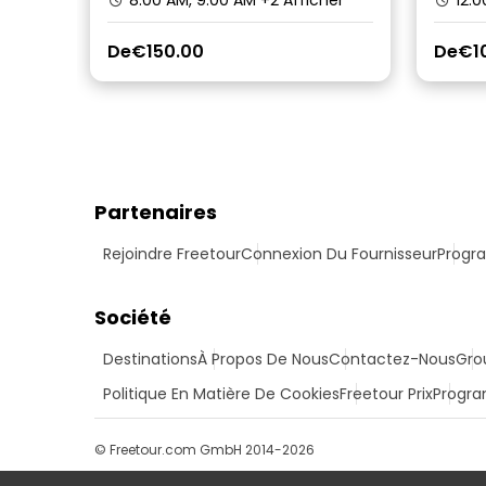
8:00 AM, 9:00 AM
+2 Afficher
12:0
De
€150.00
De
€1
Partenaires
Rejoindre Freetour
Connexion Du Fournisseur
Progra
Société
Destinations
À Propos De Nous
Contactez-Nous
Gro
Politique En Matière De Cookies
Freetour Prix
Progra
© Freetour.com GmbH 2014-2026