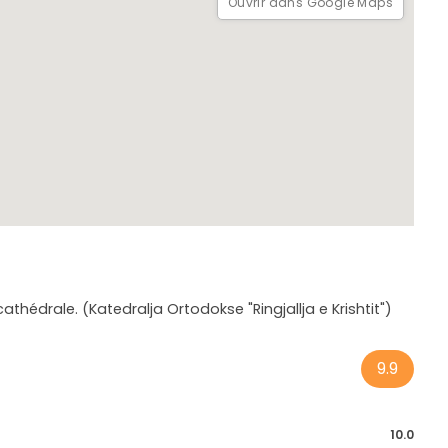
Ouvrir dans Google Maps
athédrale. (Katedralja Ortodokse "Ringjallja e Krishtit")
9.9
10.0