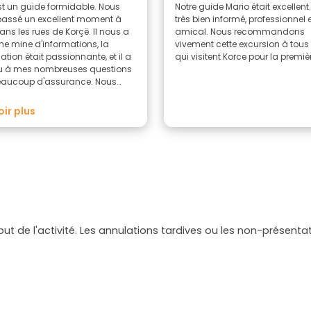
st un guide formidable. Nous
Notre guide Mario était excellent. 
assé un excellent moment à
très bien informé, professionnel 
ans les rues de Korçë. Il nous a
amical. Nous recommandons
ne mine d'informations, la
vivement cette excursion à tous
tion était passionnante, et il a
qui visitent Korce pour la premièr
u à mes nombreuses questions
eaucoup d'assurance. Nous
couvert l'histoire de la ville,
ssi la vie quotidienne
oir plus
d'hui. Je tiens à le remercier de
 aidé à organiser mon voyage.
 montré d'une grande
ilité. N'hésitez pas à réserver
ite.
but de l'activité. Les annulations tardives ou les non-présen