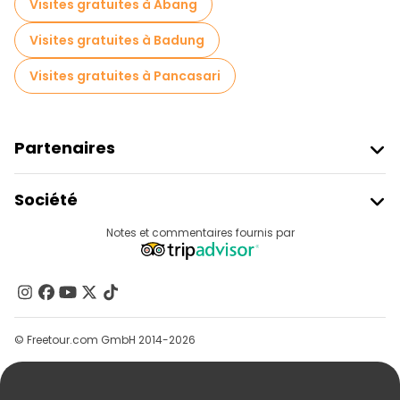
Visites gratuites à Abang
Visites gratuites à Badung
Visites gratuites à Pancasari
Partenaires
Rejoindre Freetour
Société
Connexion Du Fournisseur
Destinations
Notes et commentaires fournis par
Programme D’affiliation
À Propos De Nous
Contactez-Nous
Groupes
© Freetour.com GmbH 2014-2026
Aide
Blog