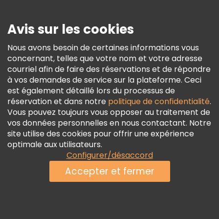
Presse
Sécurité Et Confidentialité
Avis sur les cookies
Conditions Générales Et Mentions Légales
Nous avons besoin de certaines informations vous
Politique En Matière De Cookies
concernant, telles que votre nom et votre adresse
Freetour Prix
courriel afin de faire des réservations et de répondre
à vos demandes de service sur la plateforme. Ceci
Programme De Fidélité
est également détaillé lors du processus de
réservation et dans notre
politique de confidentialité
.
Vous pouvez toujours vous opposer au traitement de
vos données personnelles en nous contactant. Notre
site utilise des cookies pour offrir une expérience
optimale aux utilisateurs.
Configurer/désaccord
Accepter et fermer