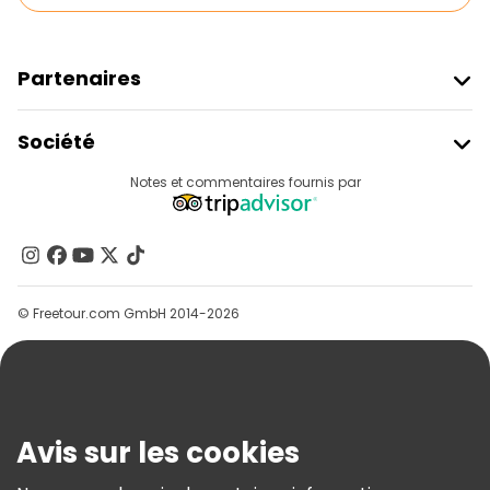
Partenaires
Rejoindre Freetour
Société
Connexion Du Fournisseur
Destinations
Notes et commentaires fournis par
Programme D’affiliation
À Propos De Nous
Contactez-Nous
Groupes
© Freetour.com GmbH 2014-2026
Aide
Blog
Presse
Sécurité Et Confidentialité
Avis sur les cookies
Conditions Générales Et Mentions Légales