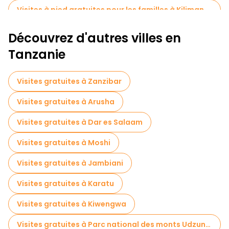
Visites à pied gratuites pour les familles à Kilimandjaro
Activités sportives à Kilimandjaro
Découvrez d'autres villes en
Visites de marchés en Kilimandjaro
Tanzanie
Visites de dégustation locales à Kilimandjaro
Visites gratuites à Zanzibar
Excursions d'une journée gratuites à Kilimandjaro
Visites gratuites à Arusha
Tours à vélo à Kilimandjaro
Visites gratuites à Dar es Salaam
Visites gastronomiques à Kilimandjaro
Visites gratuites à Moshi
Visites gratuites à proximité Kilimanjaro International Airport
Visites gratuites à Jambiani
Visites gratuites à proximité Mount Kilimanjaro National Park
Visites gratuites à Karatu
Visites gratuites à proximité MOSHI TANZANIA
Visites gratuites à Kiwengwa
Visites gratuites à Parc national des monts Udzungwa