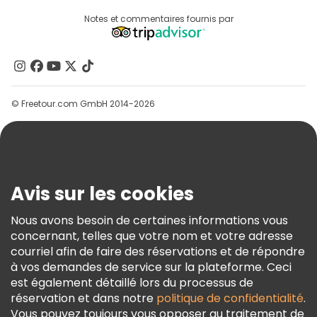
Connexion Du Fournisseur
Visites gratuites à proximité Ota Gate
Destinations
Notes et commentaires fournis par
Programme D’affiliation
À Propos De Nous
Contactez-Nous
Groupes
© Freetour.com GmbH 2014-2026
Aide
Blog
Presse
Sécurité Et Confidentialité
Avis sur les cookies
Conditions Générales Et Mentions Légales
Nous avons besoin de certaines informations vous
Politique En Matière De Cookies
concernant, telles que votre nom et votre adresse
Freetour Prix
courriel afin de faire des réservations et de répondre
à vos demandes de service sur la plateforme. Ceci
Programme De Fidélité
est également détaillé lors du processus de
réservation et dans notre
politique de confidentialité
.
Vous pouvez toujours vous opposer au traitement de