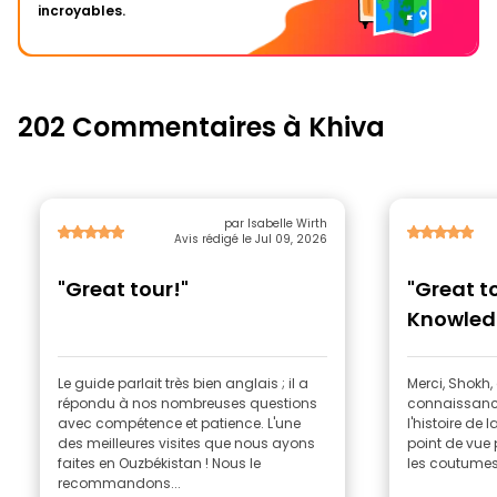
incroyables.
202 Commentaires à Khiva
par Isabelle Wirth
Avis rédigé le Jul 09, 2026
"Great tour!"
"Great t
Knowled
Le guide parlait très bien anglais ; il a
Merci, Shokh,
répondu à nos nombreuses questions
connaissance
avec compétence et patience. L'une
l'histoire de 
des meilleures visites que nous ayons
point de vue 
faites en Ouzbékistan ! Nous le
les coutumes
recommandons...