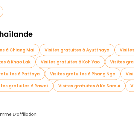
Thaïlande
tes à Chiang Mai
Visites gratuites à Ayutthaya
Visite
tes à Khao Lak
Visites gratuites à Koh Yao
Visites gra
ratuites à Pattaya
Visites gratuites à Phang Nga
Vis
ites gratuites à Rawaï
Visites gratuites à Ko Samui
V
mme D’affiliation