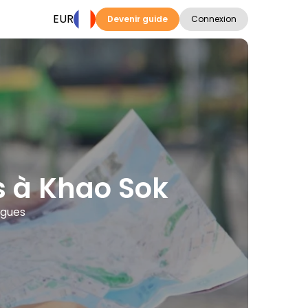
EUR
Devenir guide
Connexion
s à Khao Sok
ngues