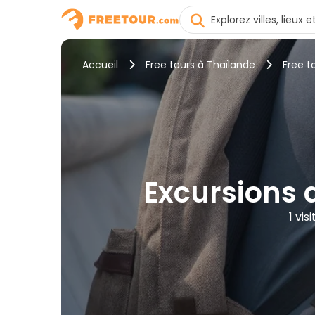
Accueil
Free tours à Thaïlande
Free t
Excursions 
1 vi