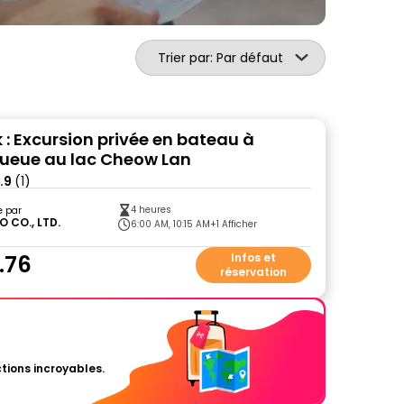
Trier par: Par défaut
 : Excursion privée en bateau à
ueue au lac Cheow Lan
.9
(1)
4 heures
e par
O CO., LTD.
6:00 AM, 10:15 AM
+1 Afficher
.76
Infos et
réservation
tions incroyables.