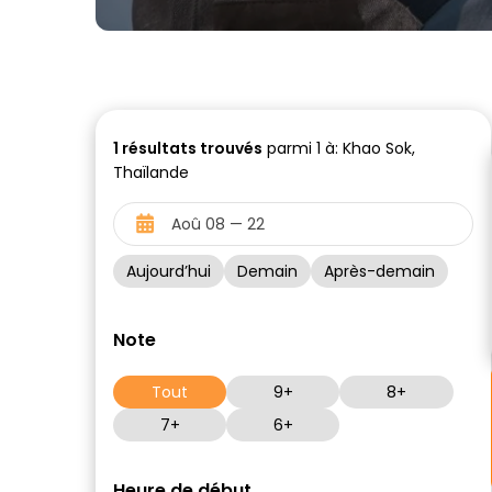
1
résultats trouvés
parmi 1 à: Khao Sok,
Thaïlande
Aujourd’hui
Demain
Après-demain
Note
Tout
9+
8+
7+
6+
Heure de début