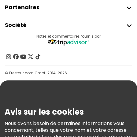
Partenaires
Rejoindre Freetour
Société
Connexion Du Fournisseur
Destinations
Notes et commentaires fournis par
Programme D’affiliation
À Propos De Nous
Contactez-Nous
Groupes
© Freetour.com GmbH 2014-2026
Aide
Blog
Presse
Sécurité Et Confidentialité
Avis sur les cookies
Conditions Générales Et Mentions Légales
Nous avons besoin de certaines informations vous
Politique En Matière De Cookies
concernant, telles que votre nom et votre adresse
Freetour Prix
courriel afin de faire des réservations et de répondre