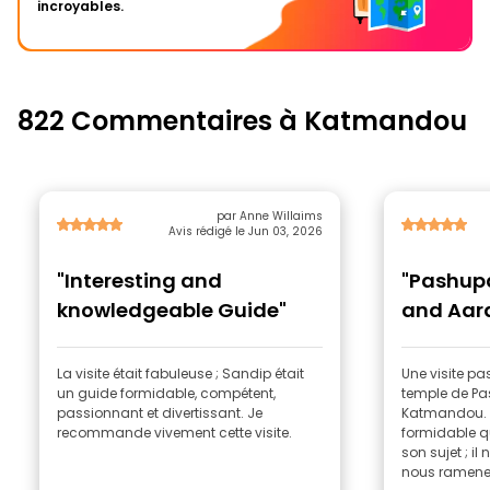
incroyables.
822 Commentaires à Katmandou
par Anne Willaims
Avis rédigé le Jun 03, 2026
"Interesting and
"Pashup
knowledgeable Guide"
and Aar
Free To
La visite était fabuleuse ; Sandip était
Une visite p
un guide formidable, compétent,
temple de Pa
passionnant et divertissant. Je
Katmandou. 
recommande vivement cette visite.
formidable q
son sujet ; 
nous ramener