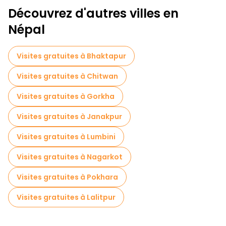
Visites à pied sans art à Katmandou
Découvrez d'autres villes en
Visites à pied gratuites pour les familles à Katmandou
Népal
Activités sportives à Katmandou
Visites gratuites à Bhaktapur
Visites de marchés en Katmandou
Visites gratuites à Chitwan
Visites de dégustation locales à Katmandou
Visites gratuites à Gorkha
Excursions d'une journée gratuites à Katmandou
Visites gratuites à Janakpur
Visites gastronomiques à Katmandou
Visites gratuites à Lumbini
Visites gratuites à proximité Kathmandu Durbar Square
Visites gratuites à Nagarkot
Visites gratuites à proximité PUMPERNICKEL BAKERY
Visites gratuites à Pokhara
Visites gratuites à proximité Swayambhunaath Mahachaitya (Monkey Temple)
Visites gratuites à Lalitpur