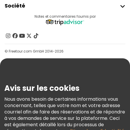
Rejoindre Freetour
Société
Connexion Du Fournisseur
Destinations
Notes et commentaires fournis par
Programme D’affiliation
À Propos De Nous
Contactez-Nous
Groupes
© Freetour.com GmbH 2014-2026
Aide
Blog
Presse
Sécurité Et Confidentialité
Avis sur les cookies
Conditions Générales Et Mentions Légales
Nous avons besoin de certaines informations vous
Politique En Matière De Cookies
concernant, telles que votre nom et votre adresse
Freetour Prix
courriel afin de faire des réservations et de répondre
à vos demandes de service sur la plateforme. Ceci
Programme De Fidélité
est également détaillé lors du processus de