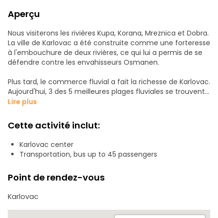
Aperçu
Nous visiterons les rivières Kupa, Korana, Mreznica et Dobra.
La ville de Karlovac a été construite comme une forteresse
à l'embouchure de deux rivières, ce qui lui a permis de se
défendre contre les envahisseurs Osmanen.
Plus tard, le commerce fluvial a fait la richesse de Karlovac.
Aujourd'hui, 3 des 5 meilleures plages fluviales se trouvent
dans la région de Karlovac. Je vous montrerai les
Lire plus
différentes caractéristiques de ces rivières, mais
j'expliquerai aussi leur côté sombre et les fréquentes
Cette activité inclut:
inondations. Nous les respectons et les aimons.
Karlovac center
Venez les visiter, apprenez à les connaître et choisissez
Transportation, bus up to 45 passengers
votre plage préférée.
Point de rendez-vous
Karlovac