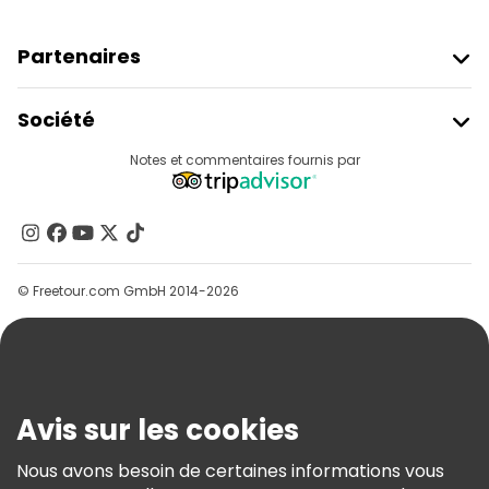
Partenaires
Rejoindre Freetour
Société
Connexion Du Fournisseur
Destinations
Notes et commentaires fournis par
Programme D’affiliation
À Propos De Nous
Contactez-Nous
Groupes
© Freetour.com GmbH 2014-2026
Aide
Blog
Presse
Sécurité Et Confidentialité
Avis sur les cookies
Conditions Générales Et Mentions Légales
Nous avons besoin de certaines informations vous
Politique En Matière De Cookies