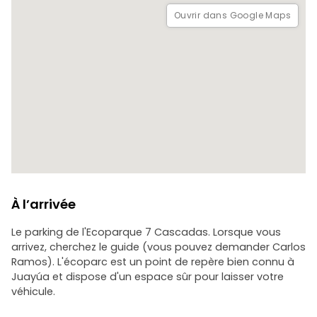
Interdit : pas de tongs ni de chaussures sans talon pour des
Ouvrir dans Google Maps
raisons de sécurité, la marche pieds nus n'est pas
autorisée pendant la randonnée.
Prévoir des vêtements mouillés, de la crème solaire et de
l'eau. Difficulté : modérée-élevée.
Frais supplémentaires :
Parking : $ 2
Accès à l'écoparc : $ 2 p/p
À l’arrivée
Le parking de l'Ecoparque 7 Cascadas. Lorsque vous
arrivez, cherchez le guide (vous pouvez demander Carlos
Ramos). L'écoparc est un point de repère bien connu à
Juayúa et dispose d'un espace sûr pour laisser votre
véhicule.