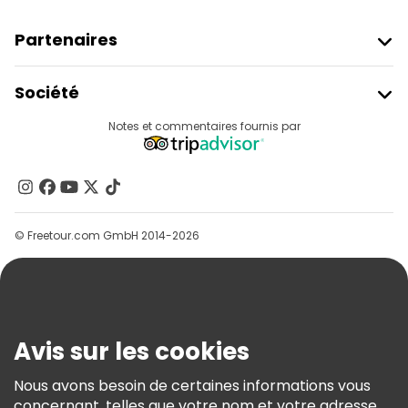
Partenaires
Rejoindre Freetour
Société
Connexion Du Fournisseur
Destinations
Notes et commentaires fournis par
Programme D’affiliation
À Propos De Nous
Contactez-Nous
Groupes
© Freetour.com GmbH 2014-2026
Aide
Blog
Presse
Sécurité Et Confidentialité
Avis sur les cookies
Conditions Générales Et Mentions Légales
Nous avons besoin de certaines informations vous
Politique En Matière De Cookies
concernant, telles que votre nom et votre adresse