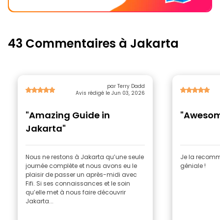
43 Commentaires à Jakarta
par Terry Dadd
Avis rédigé le Jun 03, 2026
"Amazing Guide in
"Aweso
Jakarta"
Nous ne restons à Jakarta qu’une seule
Je la recomm
journée complète et nous avons eu le
géniale !
plaisir de passer un après-midi avec
Fifi. Si ses connaissances et le soin
qu’elle met à nous faire découvrir
Jakarta...