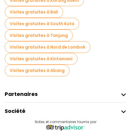
Visites gratuites à Karang Asem
Visites gratuites à Bali
Visites gratuites à South Kuta
Visites gratuites à Tanjung
Visites gratuites à Nord de Lombok
Visites gratuites à Kintamani
Visites gratuites à Abang
Partenaires
Rejoindre Freetour
Société
Connexion Du Fournisseur
Destinations
Notes et commentaires fournis par
Programme D’affiliation