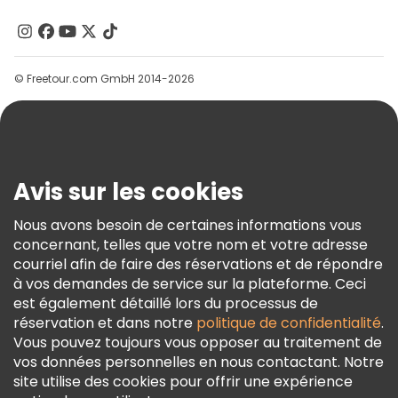
À Propos De Nous
Contactez-Nous
Groupes
© Freetour.com GmbH 2014-2026
Aide
Blog
Presse
Sécurité Et Confidentialité
Avis sur les cookies
Conditions Générales Et Mentions Légales
Nous avons besoin de certaines informations vous
Politique En Matière De Cookies
concernant, telles que votre nom et votre adresse
Freetour Prix
courriel afin de faire des réservations et de répondre
à vos demandes de service sur la plateforme. Ceci
Programme De Fidélité
est également détaillé lors du processus de
réservation et dans notre
politique de confidentialité
.
Vous pouvez toujours vous opposer au traitement de
vos données personnelles en nous contactant. Notre
site utilise des cookies pour offrir une expérience