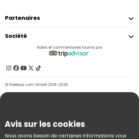
Partenaires
Rejoindre Freetour
Société
Connexion Du Fournisseur
Destinations
Notes et commentaires fournis par
Programme D’affiliation
À Propos De Nous
Contactez-Nous
Groupes
© Freetour.com GmbH 2014-2026
Aide
Blog
Presse
Sécurité Et Confidentialité
Avis sur les cookies
Conditions Générales Et Mentions Légales
Nous avons besoin de certaines informations vous
Politique En Matière De Cookies