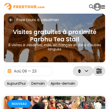
Free tours à Jaisalmer
Visites gratuites à proximité
Parbhu Tea Stall
8 visites à Jaisalmer, Inde, en français et dans d'autres
langues
Aujourd’hui
Demain
Après-demain
NOUVEAU