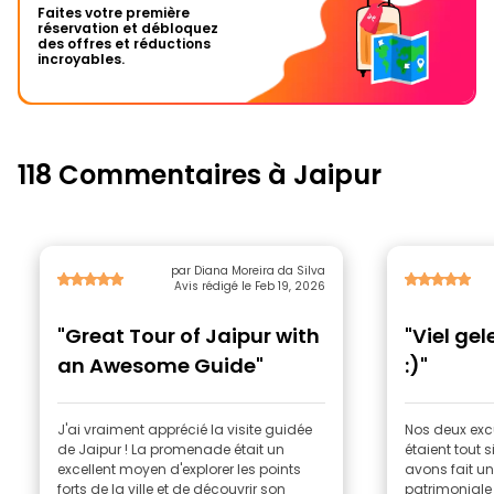
Faites votre première
réservation et débloquez
des offres et réductions
incroyables.
118 Commentaires à Jaipur
par Diana Moreira da Silva
Avis rédigé le Feb 19, 2026
"Great Tour of Jaipur with
"Viel ge
an Awesome Guide"
:)"
J'ai vraiment apprécié la visite guidée
Nos deux exc
de Jaipur ! La promenade était un
étaient tout 
excellent moyen d'explorer les points
avons fait u
forts de la ville et de découvrir son
patrimoniale e