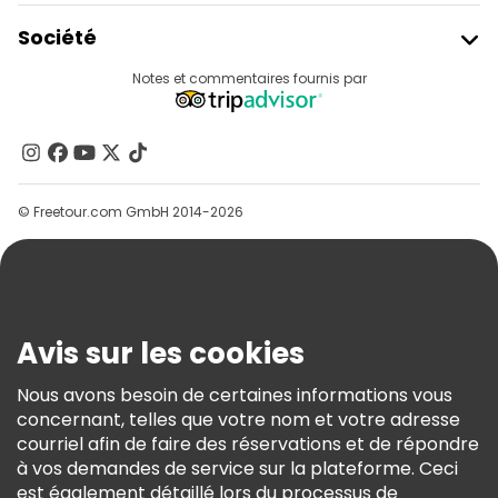
Rejoindre Freetour
Société
Connexion Du Fournisseur
Destinations
Notes et commentaires fournis par
Programme D’affiliation
À Propos De Nous
Contactez-Nous
Groupes
© Freetour.com GmbH 2014-2026
Aide
Blog
Presse
Sécurité Et Confidentialité
Avis sur les cookies
Conditions Générales Et Mentions Légales
Nous avons besoin de certaines informations vous
Politique En Matière De Cookies
concernant, telles que votre nom et votre adresse
Freetour Prix
courriel afin de faire des réservations et de répondre
à vos demandes de service sur la plateforme. Ceci
Programme De Fidélité
est également détaillé lors du processus de