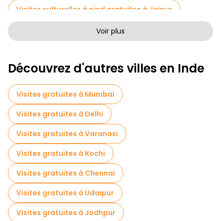
Visites culturelles à pied gratuites à Jaipur
Visites à pied gratuites pour les familles à Jaipur
Voir plus
Activités sportives à Jaipur
Découvrez d'autres villes en Inde
Visites photographiques en Jaipur
Musées en Jaipur
Visites gratuites à Mumbai
Visites pour petits groupes en Jaipur
Visites gratuites à Delhi
Visites de dégustation locales à Jaipur
Visites gratuites à Varanasi
Excursions d'une journée gratuites à Jaipur
Visites gratuites à Kochi
Tours à vélo à Jaipur
Visites gratuites à Chennai
Visites gastronomiques à Jaipur
Visites gratuites à Udaipur
Visites gratuites à proximité Hawa Mahal
Visites gratuites à Jodhpur