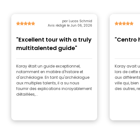
par Lucas Schmid
Avis rédigé le Jun 06, 2026
"Excellent tour with a truly
"Centro h
multitalented guide"
Koray était un guide exceptionnel,
Koray avait u
notamment en matière d'histoire et
lors de cette 
d'archéologie. En tant qu'archéologue
aux différents
aux multiples talents, il a su nous
ville qui, bi
fournir des explications incroyablement
des autres, r
détaillées,...