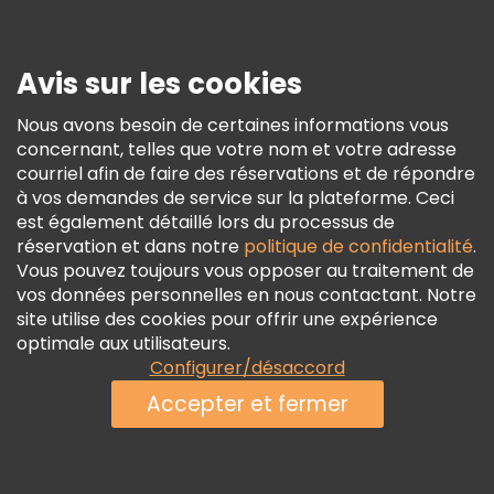
Presse
Sécurité Et Confidentialité
Avis sur les cookies
Conditions Générales Et Mentions Légales
Nous avons besoin de certaines informations vous
Politique En Matière De Cookies
concernant, telles que votre nom et votre adresse
Freetour Prix
courriel afin de faire des réservations et de répondre
à vos demandes de service sur la plateforme. Ceci
Programme De Fidélité
est également détaillé lors du processus de
réservation et dans notre
politique de confidentialité
.
Vous pouvez toujours vous opposer au traitement de
vos données personnelles en nous contactant. Notre
site utilise des cookies pour offrir une expérience
optimale aux utilisateurs.
Configurer/désaccord
Accepter et fermer