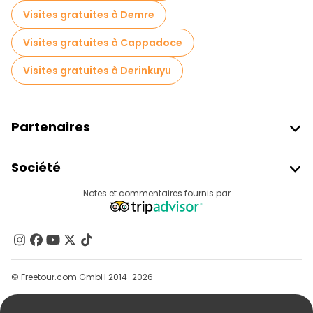
Visites gratuites à Demre
Visites gratuites à Cappadoce
Visites gratuites à Derinkuyu
Partenaires
Rejoindre Freetour
Société
Connexion Du Fournisseur
Destinations
Notes et commentaires fournis par
Programme D’affiliation
À Propos De Nous
Contactez-Nous
Groupes
© Freetour.com GmbH 2014-2026
Aide
Blog