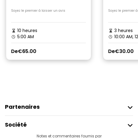
avec déjeuner au départ
Full Body
d'Hurghada
Hurghada
Soyez le premier à laisser un avis
Soyez le premier à
10 heures
3 heures
5:00 AM
10:00 AM, 1
De
€65.00
De
€30.00
Partenaires
Rejoindre Freetour
Société
Connexion Du Fournisseur
Destinations
Notes et commentaires fournis par