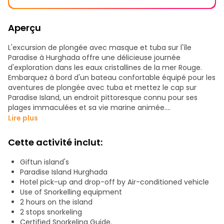
Aperçu
L'excursion de plongée avec masque et tuba sur l'île
Paradise à Hurghada offre une délicieuse journée
d'exploration dans les eaux cristallines de la mer Rouge.
Embarquez à bord d'un bateau confortable équipé pour les
aventures de plongée avec tuba et mettez le cap sur
Paradise Island, un endroit pittoresque connu pour ses
plages immaculées et sa vie marine animée.
Lire plus
Une fois à Paradise Island, vous aurez l'occasion de faire de
la plongée avec masque et tuba au milieu de récifs
Cette activité inclut:
coralliens colorés regorgeant de poissons exotiques,
notamment des poissons-anges, des poissons-perroquets
Giftun island's
et des poissons-papillons. Admirez la beauté sous-marine
Paradise Island Hurghada
en glissant dans les eaux chaudes, entouré d'un
Hotel pick-up and drop-off by Air-conditioned vehicle
kaléidoscope de biodiversité marine.
Use of Snorkelling equipment
2 hours on the island
Après votre séance de plongée avec masque et tuba,
2 stops snorkeling
laissez-vous tenter par un délicieux déjeuner servi à bord
Certified Snorkeling Guide.