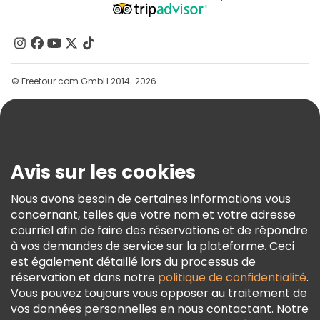
Programme D’affiliation
À Propos De Nous
Contactez-Nous
Groupes
© Freetour.com GmbH 2014-2026
Aide
Blog
Presse
Sécurité Et Confidentialité
Avis sur les cookies
Conditions Générales Et Mentions Légales
Nous avons besoin de certaines informations vous
Politique En Matière De Cookies
concernant, telles que votre nom et votre adresse
Freetour Prix
courriel afin de faire des réservations et de répondre
à vos demandes de service sur la plateforme. Ceci
Programme De Fidélité
est également détaillé lors du processus de
réservation et dans notre
politique de confidentialité
.
Vous pouvez toujours vous opposer au traitement de
vos données personnelles en nous contactant. Notre