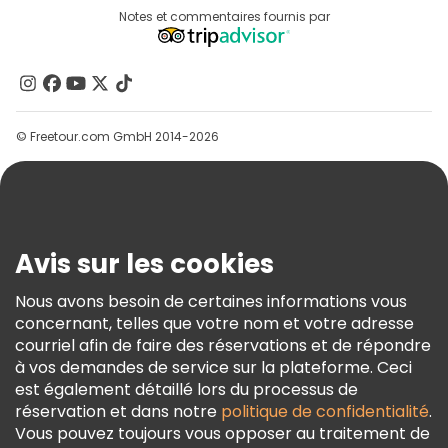
Destinations
Notes et commentaires fournis par
Programme D’affiliation
À Propos De Nous
Contactez-Nous
Groupes
© Freetour.com GmbH 2014-2026
Aide
Blog
Presse
Sécurité Et Confidentialité
Avis sur les cookies
Conditions Générales Et Mentions Légales
Nous avons besoin de certaines informations vous
Politique En Matière De Cookies
concernant, telles que votre nom et votre adresse
Freetour Prix
courriel afin de faire des réservations et de répondre
à vos demandes de service sur la plateforme. Ceci
Programme De Fidélité
est également détaillé lors du processus de
réservation et dans notre
politique de confidentialité
.
Vous pouvez toujours vous opposer au traitement de