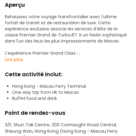
Aperçu
Rehaussez votre voyage transfrontalier avec l'ultime
forfait de transit et de restauration de luxe. Cette
expérience exclusive associe les services d'élite de la
classe Premier Grand de TurboJET à un festin sophistiqué
dans l'un des lieux les plus impressionnants de Macao.
L'expérience Premier Grand Class :
Lire plus
Salons VIP : Détendez-vous avant votre départ dans les
salons TurboJET Premier (Shun Tak Centre et Macau Outer
Cette activité inclut:
Harbour) avec WiFi gratuit, collations et salle d'attente
privée.
Hong Kong - Macau Ferry Terminal
One way trip from HK to Macao
Service d'élite à bord : Savourez une variété de délicieux
Buffet:food and drink
repas accompagnés de vins rouges et blancs raffinés, de
café de première qualité et d'une sélection de boissons
Point de rendez-vous
chaudes et froides.
3/F, Shun Tak Centre, 200 Connaught Road Central,
Voyage sans effort : Bénéficiez de guichets exclusifs, d'un
Sheung Wan, Hong Kong (Hong Kong - Macau Ferry
débarquement prioritaire et de l'enregistrement gratuit de