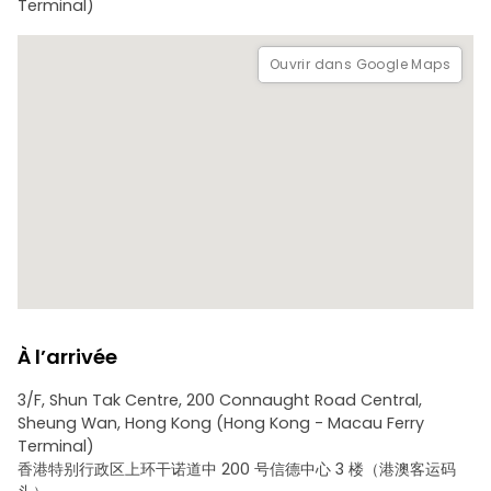
Terminal)
deux bagages standard (y compris les sacs de golf ou les
bicyclettes).
Ouvrir dans Google Maps
Un festin au Spotlight :
Le glamour de l'Art déco : Dînez au restaurant Spotlight à
l'intérieur de l'hôtel Studio City. Le magnifique design Art
déco du lieu constitue une toile de fond éblouissante pour
un buffet de classe mondiale.
Excellence culinaire : Savourez un large éventail de délices
internationaux dans un espace conçu pour que chaque
invité se sente comme une star.
À l’arrivée
3/F, Shun Tak Centre, 200 Connaught Road Central,
Sheung Wan, Hong Kong (Hong Kong - Macau Ferry
Terminal)
香港特别行政区上环干诺道中 200 号信德中心 3 楼（港澳客运码