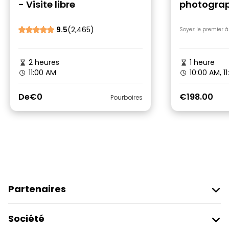
- Visite libre
photograp
Kong Disn
9.5
(2,465)
Soyez le premier à
2 heures
1 heure
11:00 AM
10:00 AM, 1
De
€0
€198.00
Pourboires
Partenaires
Rejoindre Freetour
Société
Connexion Du Fournisseur