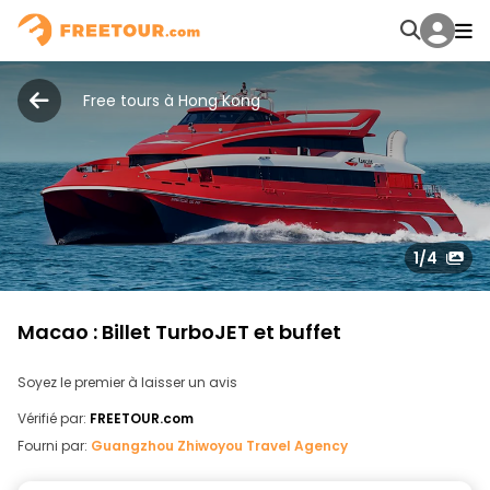
Free tours à Hong Kong
1
/4
Macao : Billet TurboJET et buffet
Soyez le premier à laisser un avis
Vérifié par:
FREETOUR.com
Fourni par:
Guangzhou Zhiwoyou Travel Agency