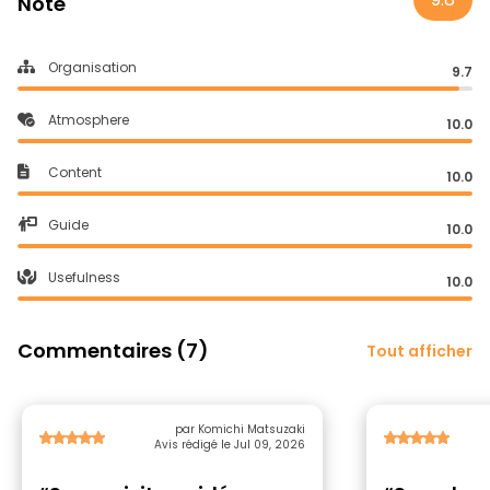
Note
Organisation
9.7
Atmosphere
10.0
Content
10.0
Guide
10.0
Usefulness
10.0
Commentaires (7)
Tout afficher
par Komichi Matsuzaki
Avis rédigé le Jul 09, 2026