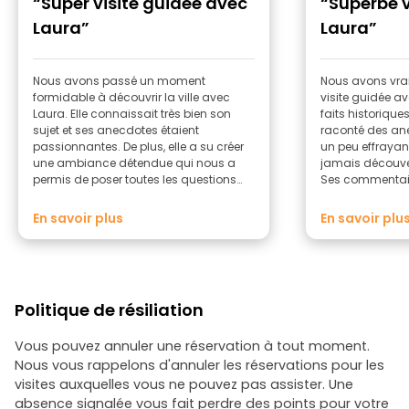
“Super visite guidée avec
“Superbe v
Laura”
Laura”
Nous avons passé un moment
Nous avons vra
formidable à découvrir la ville avec
visite guidée a
Laura. Elle connaissait très bien son
faits historique
sujet et ses anecdotes étaient
raconté des an
passionnantes. De plus, elle a su créer
un peu effrayan
une ambiance détendue qui nous a
jamais découv
permis de poser toutes les questions
Ses commentair
que nous voulions. Je vous la
vie à la visite
recommande vivement si vous êtes
vivement !
En savoir plus
En savoir plu
dans le coin !
Politique de résiliation
Vous pouvez annuler une réservation à tout moment.
Nous vous rappelons d'annuler les réservations pour les
visites auxquelles vous ne pouvez pas assister. Une
absence signalée vous fait perdre des points pour votre