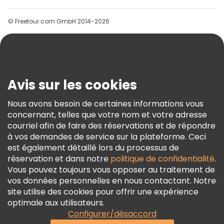
Groupes
© Freetour.com GmbH 2014-2026
Aide
Blog
Presse
Sécurité Et Confidentialité
Avis sur les cookies
Conditions Générales Et Mentions Légales
Nous avons besoin de certaines informations vous
Politique En Matière De Cookies
concernant, telles que votre nom et votre adresse
Freetour Prix
courriel afin de faire des réservations et de répondre
à vos demandes de service sur la plateforme. Ceci
Programme De Fidélité
est également détaillé lors du processus de
réservation et dans notre
politique de confidentialité
.
Vous pouvez toujours vous opposer au traitement de
vos données personnelles en nous contactant. Notre
site utilise des cookies pour offrir une expérience
optimale aux utilisateurs.
Configurer/désaccord