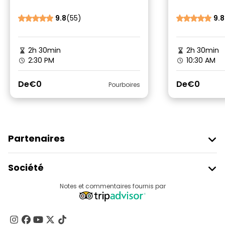
l'égalité » à Helsinki
design, de 
de l'archi
9.8
(55)
9.8
Helsinki
2h 30min
2h 30min
2:30 PM
10:30 AM
De
€0
De
€0
Pourboires
Partenaires
Rejoindre Freetour
Société
Connexion Du Fournisseur
Destinations
Notes et commentaires fournis par
Programme D’affiliation
À Propos De Nous
Contactez-Nous