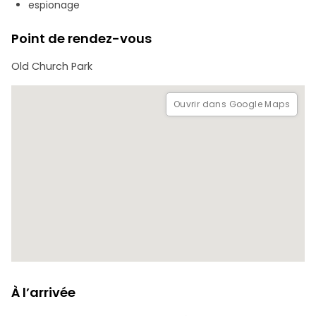
espionage
Laissez-nous vous montrer un aspect d'Helsinki que vous
Point de rendez-vous
n'avez jamais vu auparavant !
Old Church Park
Ouvrir dans Google Maps
À l’arrivée