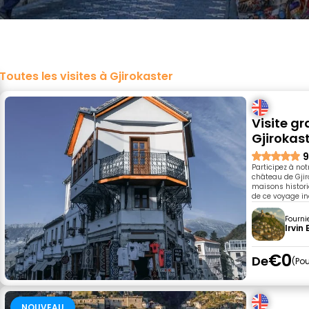
Toutes les visites à Gjirokaster
Visite gr
Gjirokas
9
Participez à not
château de Gjir
maisons histori
de ce voyage in
Fourni
Irvin
€0
De
Pou
NOUVEAU