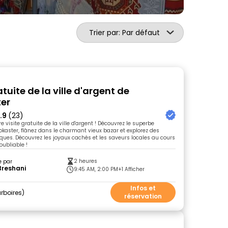
Trier par: Par défaut
atuite de la ville d'argent de
ter
.9
(23)
re visite gratuite de la ville d'argent ! Découvrez le superbe
okaster, flânez dans le charmant vieux bazar et explorez des
ques. Découvrez les joyaux cachés et les saveurs locales au cours
oubliable !
2 heures
e par
 Breshani
9:45 AM, 2:00 PM
+1 Afficher
Infos et
rboires
réservation