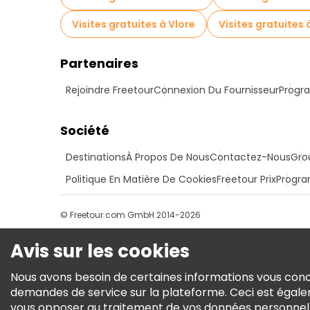
Visites gratuites à Vlore
Visites gratuites
Partenaires
Rejoindre Freetour
Connexion Du Fournisseur
Progra
Société
Destinations
À Propos De Nous
Contactez-Nous
Gro
Politique En Matière De Cookies
Freetour Prix
Progra
© Freetour.com GmbH 2014-2026
Avis sur les cookies
Nous avons besoin de certaines informations vous conce
demandes de service sur la plateforme. Ceci est égale
vous opposer au traitement de vos données personnelles 