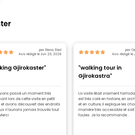
ter
par Elena Steil
par Ce
Avis rédigé le Jun 20, 2026
Avis rédigé le 
king Gjirokaster"
"walking tour in
Gjirokastra"
vons passé un moment très
La visite était vraiment formida
ant lors de cette visite en petit
est très calé en histoire, en arc
 et avons découvert des endroits
et en culture, il explique les ch
s n'aurions jamais trouvés tout
manière très accessible et sait 
 Merci
foules. Je la recommande...