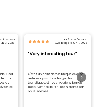
cilia Alonso
par Susan Copland
Jun 13, 2026
Avis rédigé le Jun 11, 2026
"Very interesting tour"
"Gj
ble. Kledi
C'était un point de vue unique que l'on
J'ai
hitecture
ne trouve pas dans les guides
cach
oses de
touristiques, et nous n'aurions jamais
m'a 
éviter les
découvert ces lieux ni ces histoires par
l'his
nous-mêmes.
bea