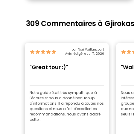
309 Commentaires à Gjirokas
par Nori Vaillancourt
Avis rédigé le Jul 11, 2026
"Great tour :)"
"Wal
Notre guide était très sympathique, à
Nous a
l'écoute et nous a donné beaucoup
intéress
d'informations. Il a répondu à toutes nos
groupe
questions et nous a fait d'excellentes
que nou
recommandations. Nous avons adoré
seuls !
cette...