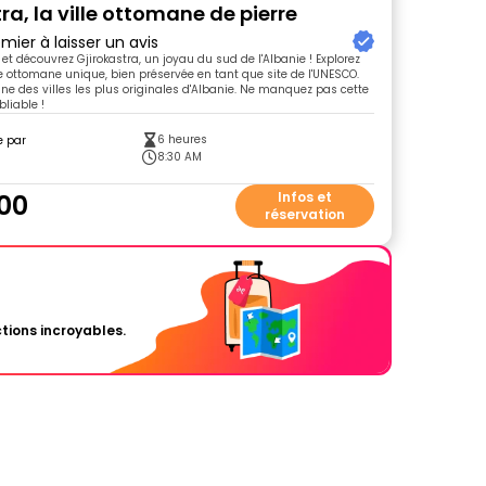
ra, la ville ottomane de pierre
mier à laisser un avis
et découvrez Gjirokastra, un joyau du sud de l'Albanie ! Explorez
e ottomane unique, bien préservée en tant que site de l'UNESCO.
une des villes les plus originales d'Albanie. Ne manquez pas cette
liable !
6 heures
e par
a
8:30 AM
00
Infos et
réservation
tions incroyables.