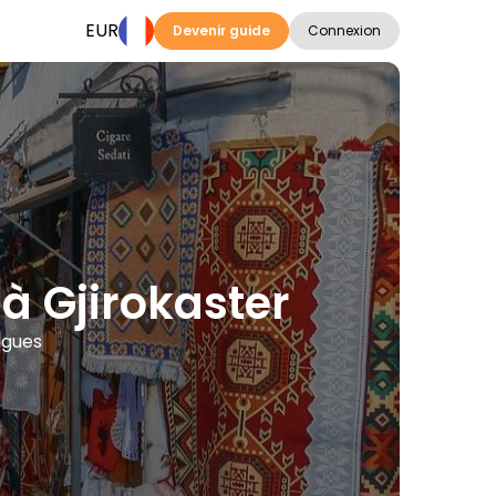
EUR
Devenir guide
Connexion
à Gjirokaster
angues