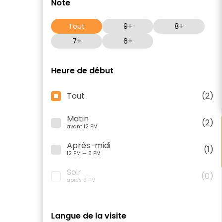
Note
Tout
9+
8+
7+
6+
Heure de début
Tout
(2)
Matin
(2)
avant 12 PM
Après-midi
(1)
12 PM — 5 PM
Soir
(0)
après 5 PM
Langue de la visite