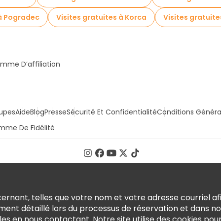
 à Pogradec
Visites gratuites à Korca
Visites gratuite
mme D’affiliation
upes
Aide
Blog
Presse
Sécurité Et Confidentialité
Conditions Généra
mme De Fidélité
rnant, telles que votre nom et votre adresse courriel afi
ment détaillé lors du processus de réservation et dans n
en nous contactant. Notre site utilise des cookies pour o