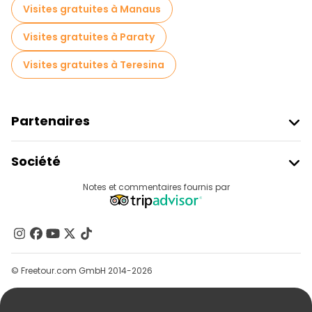
Visites gratuites à Manaus
Visites gratuites à Paraty
Visites gratuites à Teresina
Partenaires
Rejoindre Freetour
Société
Connexion Du Fournisseur
Destinations
Notes et commentaires fournis par
Programme D’affiliation
À Propos De Nous
Contactez-Nous
Groupes
© Freetour.com GmbH 2014-2026
Aide
Blog