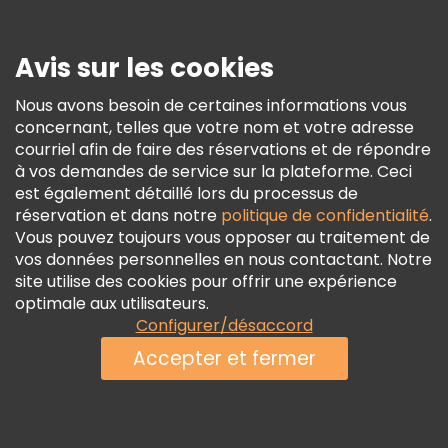
Presse
Sécurité Et Confidentialité
Avis sur les cookies
Conditions Générales Et Mentions Légales
Nous avons besoin de certaines informations vous
Politique En Matière De Cookies
concernant, telles que votre nom et votre adresse
Freetour Prix
courriel afin de faire des réservations et de répondre
à vos demandes de service sur la plateforme. Ceci
Programme De Fidélité
est également détaillé lors du processus de
réservation et dans notre
politique de confidentialité
.
Vous pouvez toujours vous opposer au traitement de
vos données personnelles en nous contactant. Notre
site utilise des cookies pour offrir une expérience
optimale aux utilisateurs.
Configurer/désaccord
Accepter et fermer