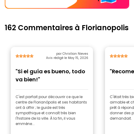
162 Commentaires à Florianopolis
par Christian Nieves
Avis rédigé le May 15, 2026
"Si el guía es bueno, todo
"Recome
va bien!"
C'est parfait pour découvrir ce que le
C'était très bi
centre de Florianópolis et ses habitants
aimable et ch
ont à offrir ; le guide est très
prêt à répond
sympathique et connaît très bien
donner des pr
l'histoire de la ville. À la fin, il vous
demandait.
emmène...