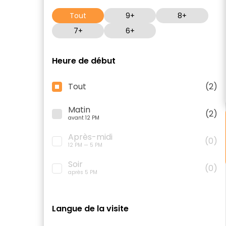
Tout
9+
8+
7+
6+
Heure de début
Tout
(2)
Matin
(2)
avant 12 PM
Après-midi
(0)
12 PM — 5 PM
Soir
(0)
après 5 PM
Langue de la visite