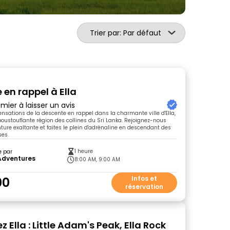
Trier par: Par défaut
 en rappel à Ella
mier à laisser un avis
ensations de la descente en rappel dans la charmante ville d'Ella,
poustouflante région des collines du Sri Lanka. Rejoignez-nous
ture exaltante et faites le plein d'adrénaline en descendant des
ses.
1 heure
e par
 Adventures
8:00 AM, 9:00 AM
00
Infos et
réservation
 Ella : Little Adam's Peak, Ella Rock