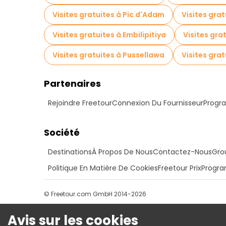
Visites gratuites à Pic d'Adam
Visites gra
Visites gratuites à Embilipitiya
Visites gra
Visites gratuites à Pussellawa
Visites gra
Partenaires
Rejoindre Freetour
Connexion Du Fournisseur
Progra
Société
Destinations
À Propos De Nous
Contactez-Nous
Gro
Politique En Matière De Cookies
Freetour Prix
Progra
© Freetour.com GmbH 2014-2026
Avis sur les cookies