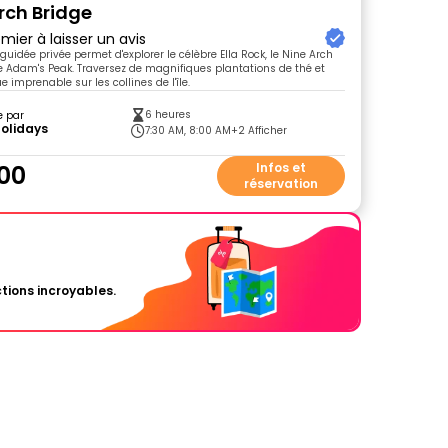
rch Bridge
mier à laisser un avis
uidée privée permet d'explorer le célèbre Ella Rock, le Nine Arch
tle Adam's Peak. Traversez de magnifiques plantations de thé et
e imprenable sur les collines de l'île.
6 heures
e par
Holidays
7:30 AM, 8:00 AM
+2 Afficher
00
Infos et
réservation
tions incroyables.