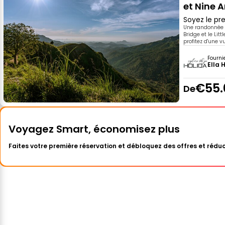
et Nine A
Soyez le pre
Une randonnée g
Bridge et le Lit
profitez d'une vu
Fourni
Ella 
€55.
De
Voyagez Smart, économisez plus
Faites votre première réservation et débloquez des offres et réduc