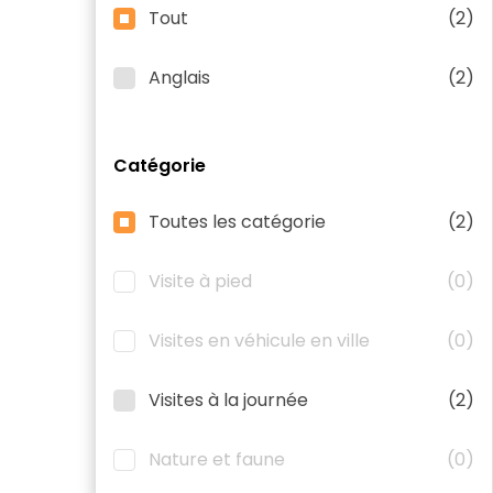
Tout
(2)
Anglais
(2)
Catégorie
Toutes les catégorie
(2)
Visite à pied
(0)
Visites en véhicule en ville
(0)
Visites à la journée
(2)
Nature et faune
(0)