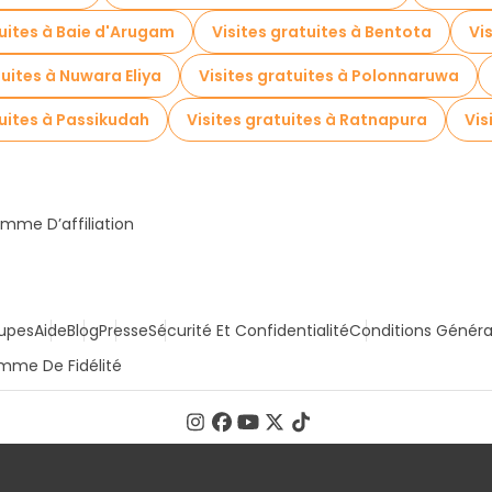
tuites à Baie d'Arugam
Visites gratuites à Bentota
Vi
tuites à Nuwara Eliya
Visites gratuites à Polonnaruwa
tuites à Passikudah
Visites gratuites à Ratnapura
Vis
mme D’affiliation
upes
Aide
Blog
Presse
Sécurité Et Confidentialité
Conditions Généra
mme De Fidélité