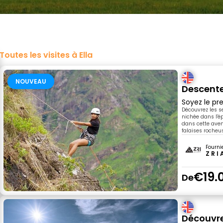
Toutes les visites à Ella
NOUVEAU
Descente
Soyez le pre
Découvrez les s
nichée dans l'é
dans cette aven
falaises rocheu
Fourni
Z R I
€19.
De
Découvrez