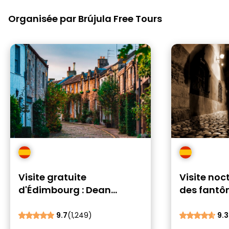
Organisée par Brújula Free Tours
Visite gratuite
Visite noc
d'Édimbourg : Dean
des fant
Village, Stockbridge et les
d'Édimbo
jardins
9.7
(1,249)
9.3