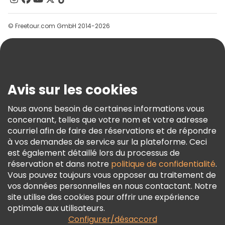
Groupes
© Freetour.com GmbH 2014-2026
Aide
Blog
Presse
Sécurité Et Confidentialité
Avis sur les cookies
Conditions Générales Et Mentions Légales
Nous avons besoin de certaines informations vous
Politique En Matière De Cookies
concernant, telles que votre nom et votre adresse
Freetour Prix
courriel afin de faire des réservations et de répondre
à vos demandes de service sur la plateforme. Ceci
Programme De Fidélité
est également détaillé lors du processus de
réservation et dans notre
politique de confidentialité
.
Vous pouvez toujours vous opposer au traitement de
vos données personnelles en nous contactant. Notre
site utilise des cookies pour offrir une expérience
optimale aux utilisateurs.
Configurer/désaccord