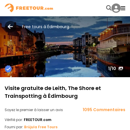
Free tours à Édimbourg
1
/10
Visite gratuite de Leith, The Shore et
Trainspotting à Édimbourg
1095 Commentaires
Soyez le premier à laisser un avis
Vérifié par:
FREETOUR.com
Fourni par:
Brújula Free Tours