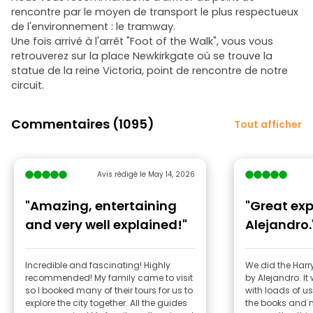
rencontre par le moyen de transport le plus respectueux
de l'environnement : le tramway.
Une fois arrivé à l'arrêt "Foot of the Walk", vous vous
retrouverez sur la place Newkirkgate où se trouve la
statue de la reine Victoria, point de rencontre de notre
circuit.
Commentaires (1095)
Tout afficher
Avis rédigé le May 14, 2026
"Amazing, entertaining
"Great exp
and very well explained!"
Alejandro.
Incredible and fascinating! Highly
We did the Harry
recommended! My family came to visit
by Alejandro. It
so I booked many of their tours for us to
with loads of u
explore the city together. All the guides
the books and 