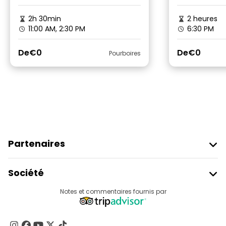
2h 30min
2 heures
11:00 AM, 2:30 PM
6:30 PM
De
€0
De
€0
Pourboires
Partenaires
Rejoindre Freetour
Société
Connexion Du Fournisseur
Destinations
Notes et commentaires fournis par
Programme D’affiliation
À Propos De Nous
Contactez-Nous