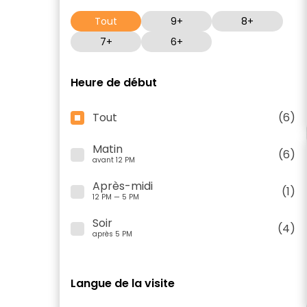
Tout
9+
8+
7+
6+
Heure de début
Tout
(6)
Matin
(6)
avant 12 PM
Après-midi
(1)
12 PM — 5 PM
Soir
(4)
après 5 PM
Langue de la visite