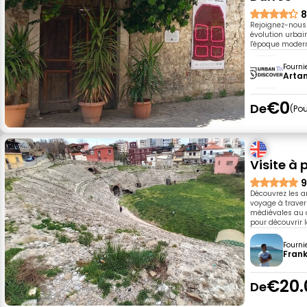
8
Rejoignez-nous p
évolution urbain
l'époque modern
Fourni
Arta
€0
De
Pou
Visite à 
9
Découvrez les a
voyage à travers
médiévales au c
pour découvrir l
Fourni
Fran
€20.
De