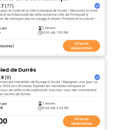
.7
(77)
our la visite de la ville historique de Durrës ! Découvrez la riche
e et architecturale de cette ancienne ville, de l'Antiquité à
e. Ne manquez pas ce voyage à travers l'histoire et la culture !
2 heures
e par
n
10:00 AM, 7:00 PM
Infos et
rboires
réservation
pied de Durrës
.8
(8)
nciennes merveilles de l'Europe à Durres ! Rejoignez-moi pour un
 2500 ans d'histoire. Explorez les merveilles antiques et
ours de cette visite captivante. Inscrivez-vous dès maintenant
es secrets de Durres.
2 heures
e par
ko
10:00 AM, 6:00 PM
00
Infos et
réservation