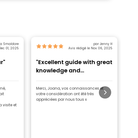
ia Smaldore
par Jenny H
Dec 01, 2025
Avis rédigé le Nov 06, 2025
r"
"Excellent guide with great
"s
knowledge and
consideration"
rmé,
Merci, Joana, vos connaissances et
Joan
ait
votre considération ont été très
ent
appréciées par nous tous x
visite et