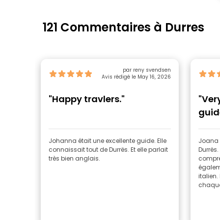
121 Commentaires à Durres
par reny svendsen
Avis rédigé le May 16, 2026
"Happy travlers."
"Ver
guid
Johanna était une excellente guide. Elle
Joana a
connaissait tout de Durrës. Et elle parlait
Durrës
très bien anglais.
compren
égaleme
italien
chaque