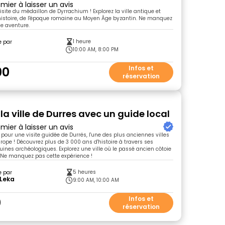
mier à laisser un avis
visite du médaillon de Dyrrachium ! Explorez la ville antique et
histoire, de l'époque romaine au Moyen Âge byzantin. Ne manquez
e aventure.
1 heure
e par
10:00 AM, 8:00 PM
00
Infos et
réservation
 la ville de Durres avec un guide local
mier à laisser un avis
pour une visite guidée de Durrës, l'une des plus anciennes villes
urope ! Découvrez plus de 3 000 ans d'histoire à travers ses
ines archéologiques. Explorez une ville où le passé ancien côtoie
 Ne manquez pas cette expérience !
5 heures
e par
 Leka
9:00 AM, 10:00 AM
0
Infos et
réservation