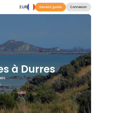
EUR
Devenir guide
Connexion
tes à Durres
ues