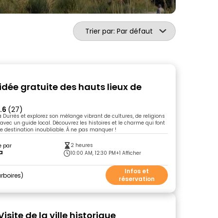
Trier par: Par défaut
idée gratuite des hauts lieux de
.6
(27)
 Durrës et explorez son mélange vibrant de cultures, de religions
 avec un guide local. Découvrez les histoires et le charme qui font
une destination inoubliable. À ne pas manquer !
2 heures
e par
a
10:00 AM, 12:30 PM
+1 Afficher
Infos et
rboires
réservation
Visite de la ville historique