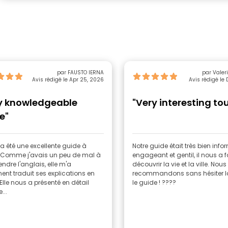
par FAUSTO IERNA
par Valer
Avis rédigé le Apr 25, 2026
Avis rédigé le 
y knowledgeable
"Very interesting tou
e"
 été une excellente guide à
Notre guide était très bien info
. Comme j'avais un peu de mal à
engageant et gentil, il nous a f
dre l'anglais, elle m'a
découvrir la vie et la ville. Nous
nt traduit ses explications en
recommandons sans hésiter la 
. Elle nous a présenté en détail
le guide ! ????
...