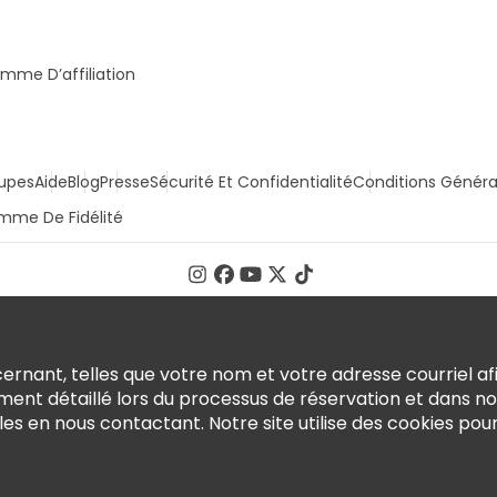
mme D’affiliation
upes
Aide
Blog
Presse
Sécurité Et Confidentialité
Conditions Généra
mme De Fidélité
rnant, telles que votre nom et votre adresse courriel afi
ment détaillé lors du processus de réservation et dans n
en nous contactant. Notre site utilise des cookies pour o