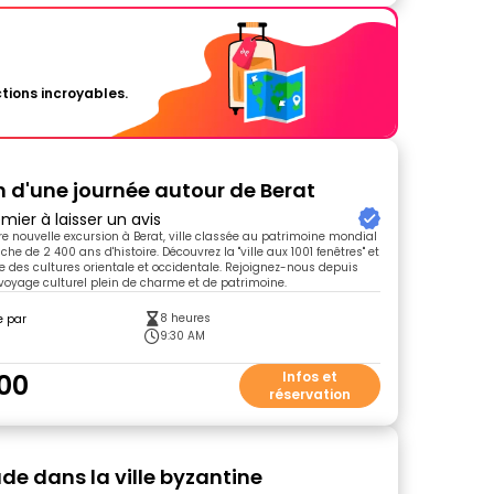
tions incroyables.
n d'une journée autour de Berat
mier à laisser un avis
tre nouvelle excursion à Berat, ville classée au patrimoine mondial
iche de 2 400 ans d'histoire. Découvrez la "ville aux 1001 fenêtres" et
e des cultures orientale et occidentale. Rejoignez-nous depuis
voyage culturel plein de charme et de patrimoine.
8 heures
e par
9:30 AM
00
Infos et
réservation
e dans la ville byzantine