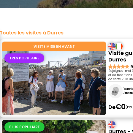
Toutes les visites à Durres
VISITE MISE EN AVANT
Visite gu
TRÈS POPULAIRE
Durres
9
Rejoignez-moi à
et de traditions
de cette ville 
Fourni
Joan
€0
De
Pou
PLUS POPULAIRE
Durres - 