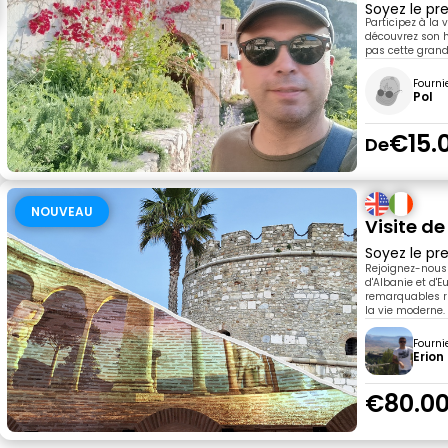
Soyez le pre
Participez à la 
découvrez son 
pas cette grand
Fourni
Pol
€15.
De
NOUVEAU
Visite de
Soyez le pre
Rejoignez-nous 
d'Albanie et d'E
remarquables ru
la vie moderne.
Fourni
Erion
€80.0