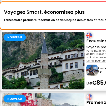
Voyagez Smart, économisez plus
Faites votre première réservation et débloquez des offres et réduc
NOUVEAU
Excursio
Soyez le pre
Participez à no
de l'UNESCO et r
sa fusion uniqu
Durres pour un 
Fourni
Rei
€85.
De
NOUVEAU
Promenad