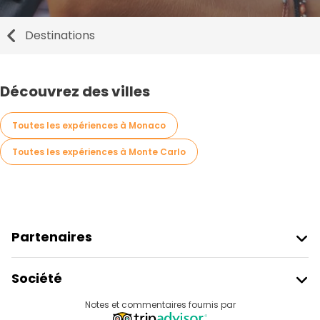
Destinations
Découvrez des villes
Toutes les expériences à Monaco
Toutes les expériences à Monte Carlo
Partenaires
Rejoindre Freetour
Société
Connexion Du Fournisseur
Destinations
Notes et commentaires fournis par
Programme D’affiliation