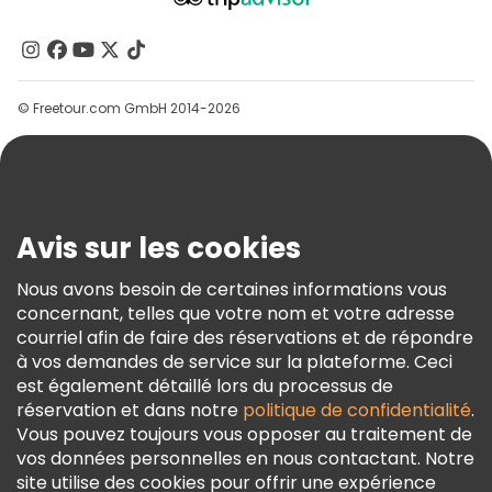
À Propos De Nous
Contactez-Nous
Groupes
© Freetour.com GmbH 2014-2026
Aide
Blog
Presse
Sécurité Et Confidentialité
Avis sur les cookies
Conditions Générales Et Mentions Légales
Nous avons besoin de certaines informations vous
Politique En Matière De Cookies
concernant, telles que votre nom et votre adresse
Freetour Prix
courriel afin de faire des réservations et de répondre
à vos demandes de service sur la plateforme. Ceci
Programme De Fidélité
est également détaillé lors du processus de
réservation et dans notre
politique de confidentialité
.
Vous pouvez toujours vous opposer au traitement de
vos données personnelles en nous contactant. Notre
site utilise des cookies pour offrir une expérience