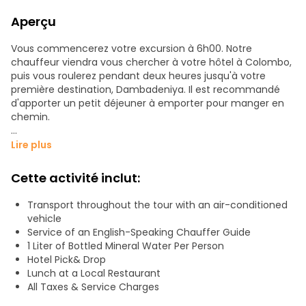
Aperçu
Vous commencerez votre excursion à 6h00. Notre
chauffeur viendra vous chercher à votre hôtel à Colombo,
puis vous roulerez pendant deux heures jusqu'à votre
première destination, Dambadeniya. Il est recommandé
d'apporter un petit déjeuner à emporter pour manger en
chemin.
Le royaume de Dambadeniya était à son apogée au milieu
Lire plus
du XIIIe siècle, en particulier sous le règne du roi
Parakramabahu II. Ce roi pacifique a porté la littérature
Cette activité inclut:
cinghalaise à de nouveaux sommets avec ses chefs-
d'œuvre de poésie épique "Kavisilumina" et "Visuddi Marga
Transport throughout the tour with an air-conditioned
Sannasa". Vous verrez les vestiges récemment excavés de
vehicle
l'ancien temple de la Dent, où se trouvait la relique de la
Service of an English-Speaking Chauffer Guide
Dent, ainsi que les ruines du palais royal avec ses jardins,
1 Liter of Bottled Mineral Water Per Person
ses murs et ses douves. Vous partirez pour le fascinant
Hotel Pick& Drop
Yapahuwa à 9h00 et arriverez à 10h30.
Lunch at a Local Restaurant
All Taxes & Service Charges
Yapahuwa était la capitale du Sri Lanka juste après