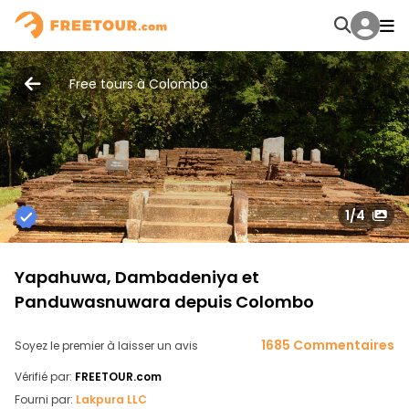
Free tours à Colombo
1
/4
Yapahuwa, Dambadeniya et
Panduwasnuwara depuis Colombo
1685 Commentaires
Soyez le premier à laisser un avis
Vérifié par:
FREETOUR.com
Fourni par:
Lakpura LLC