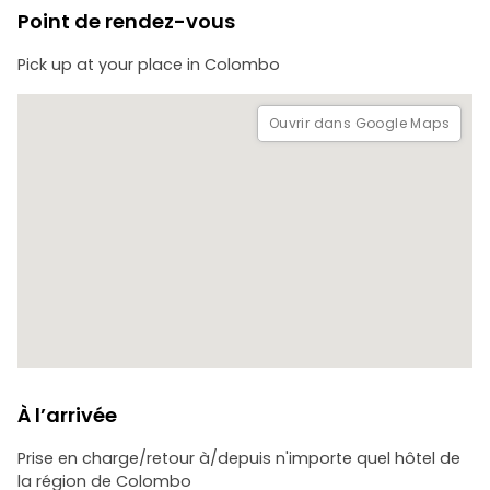
Dambadeniya lorsque les Dravidiens ont envahi le pays. La
Point de rendez-vous
forteresse a été construite sur un rocher géant dans le
style de la forteresse rocheuse de Sigiriya. Cependant,
Pick up at your place in Colombo
l'architecture de cette forteresse est complètement
différente de celle de Sigiriya, avec de larges escaliers, de
belles sculptures en pierre et des sculptures très détaillées
Ouvrir dans Google Maps
sur les piliers. SKU : LK60011300
À l’arrivée
Prise en charge/retour à/depuis n'importe quel hôtel de
la région de Colombo