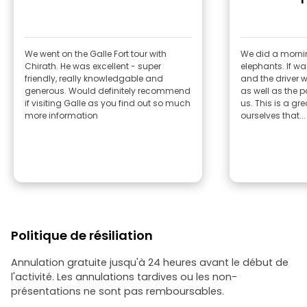
We went on the Galle Fort tour with
We did a morning
Chirath. He was excellent - super
elephants. If was a great experience
friendly, really knowledgable and
and the driver 
generous. Would definitely recommend
as well as the 
if visiting Galle as you find out so much
us. This is a gr
more information
ourselves that...
Politique de résiliation
Annulation gratuite jusqu'à 24 heures avant le début de
l'activité. Les annulations tardives ou les non-
présentations ne sont pas remboursables.