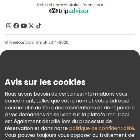
Destinations
Notes et commentaires fournis par
Programme D’affiliation
À Propos De Nous
Contactez-Nous
Groupes
© Freetour.com GmbH 2014-2026
Aide
Blog
Presse
Sécurité Et Confidentialité
Avis sur les cookies
Conditions Générales Et Mentions Légales
Nous avons besoin de certaines informations vous
Politique En Matière De Cookies
concernant, telles que votre nom et votre adresse
Freetour Prix
courriel afin de faire des réservations et de répondre
à vos demandes de service sur la plateforme. Ceci
Programme De Fidélité
est également détaillé lors du processus de
réservation et dans notre
politique de confidentialité
.
Vous pouvez toujours vous opposer au traitement de