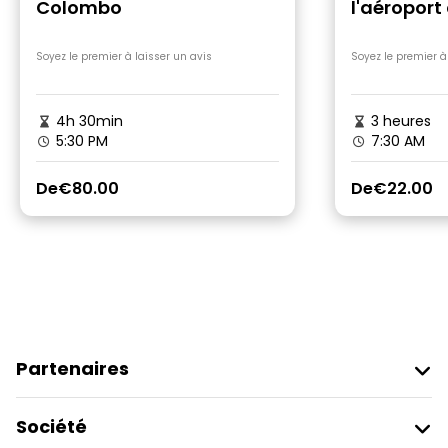
Colombo
l'aéropor
(CMB) à la
Soyez le premier à laisser un avis
Soyez le premier à
4h 30min
3 heures
5:30 PM
7:30 AM
De
€80.00
De
€22.00
Partenaires
Rejoindre Freetour
Société
Connexion Du Fournisseur