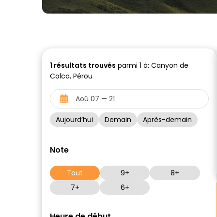
1
résultats trouvés
parmi 1 à: Canyon de
Colca, Pérou
Aujourd’hui
Demain
Après-demain
Note
Tout
9+
8+
7+
6+
Heure de début