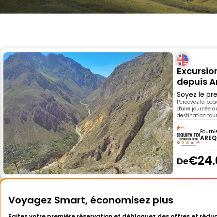
Excursio
depuis A
Soyez le pre
Percevez la bea
d'une journée a
destination tour
Fourni
AREQ
€24.
De
Voyagez Smart, économisez plus
Faites votre première réservation et débloquez des offres et réduc