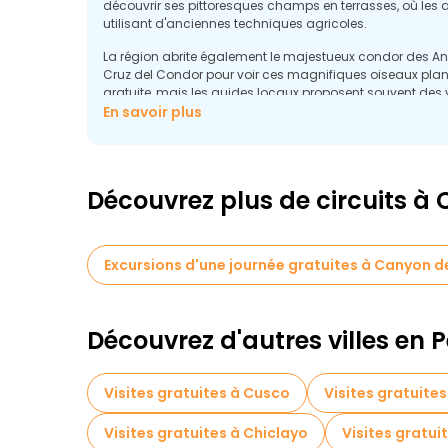
découvrir ses pittoresques champs en terrasses, où les 
utilisant d'anciennes techniques agricoles.
La région abrite également le majestueux condor des An
Cruz del Condor pour voir ces magnifiques oiseaux pla
gratuite, mais les guides locaux proposent souvent des 
les habitudes du condor et l'importance du canyon dans
En savoir plus
Découvrez plus de circuits à
Excursions d'une journée gratuites à Canyon d
Découvrez d'autres villes en 
Visites gratuites à Cusco
Visites gratuites
Visites gratuites à Chiclayo
Visites gratu