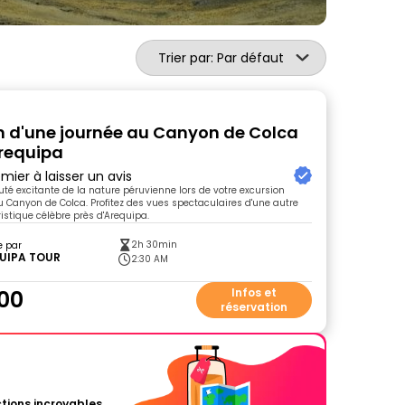
Trier par: Par défaut
n d'une journée au Canyon de Colca
requipa
mier à laisser un avis
uté excitante de la nature péruvienne lors de votre excursion
u Canyon de Colca. Profitez des vues spectaculaires d'une autre
istique célèbre près d'Arequipa.
2h 30min
e par
UIPA TOUR
2:30 AM
00
Infos et
réservation
tions incroyables.