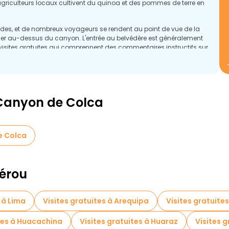
agriculteurs locaux cultivent du quinoa et des pommes de terre en
des, et de nombreux voyageurs se rendent au point de vue de la
ner au-dessus du canyon. L'entrée au belvédère est généralement
visites gratuites qui comprennent des commentaires instructifs sur
 la mythologie locale.
 Canyon de Colca
e Colca
Pérou
 à Lima
Visites gratuites à Arequipa
Visites gratuites
ites à Huacachina
Visites gratuites à Huaraz
Visites g