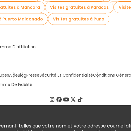
ratuites à Mancora
Visites gratuites à Paracas
Visit
s à Puerto Maldonado
Visites gratuites à Puno
mme D’affiliation
upes
Aide
Blog
Presse
Sécurité Et Confidentialité
Conditions Généra
mme De Fidélité
rnant, telles que votre nom et votre adresse courriel afi