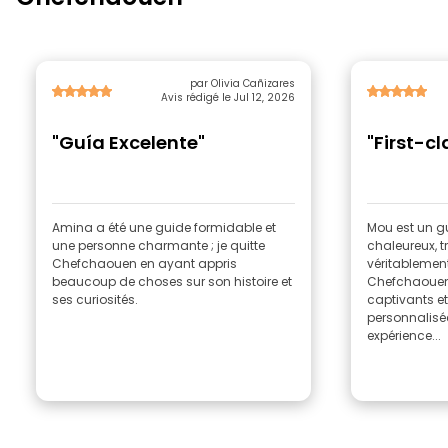
par Olivia Cañizares
Avis rédigé le Jul 12, 2026
"Guía Excelente"
"First-c
Amina a été une guide formidable et
Mou est un g
une personne charmante ; je quitte
chaleureux, t
Chefchaouen en ayant appris
véritablemen
beaucoup de choses sur son histoire et
Chefchaouen.
ses curiosités.
captivants et
personnalisée
expérience...