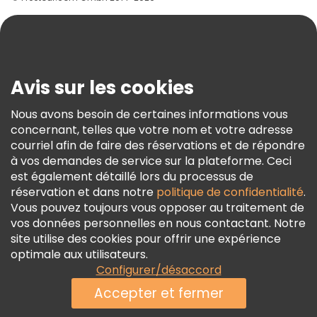
Aide
Blog
Presse
Sécurité Et Confidentialité
Avis sur les cookies
Conditions Générales Et Mentions Légales
Nous avons besoin de certaines informations vous
Politique En Matière De Cookies
concernant, telles que votre nom et votre adresse
Freetour Prix
courriel afin de faire des réservations et de répondre
à vos demandes de service sur la plateforme. Ceci
Programme De Fidélité
est également détaillé lors du processus de
réservation et dans notre
politique de confidentialité
.
Vous pouvez toujours vous opposer au traitement de
vos données personnelles en nous contactant. Notre
site utilise des cookies pour offrir une expérience
optimale aux utilisateurs.
Configurer/désaccord
Accepter et fermer