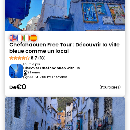
Chefchaouen Free Tour : Découvrir la ville
bleue comme un local
8.7
(18)
Fournie par
Discover Chefchaouen with us
2 heures
1:00 PM, 2:00 PM
+7 Afficher
€0
De
Pourboires