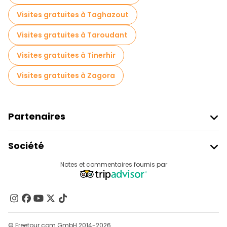
Visites gratuites à Taghazout
Visites gratuites à Taroudant
Visites gratuites à Tinerhir
Visites gratuites à Zagora
Partenaires
Rejoindre Freetour
Société
Connexion Du Fournisseur
Destinations
Notes et commentaires fournis par
Programme D’affiliation
À Propos De Nous
Contactez-Nous
Groupes
© Freetour.com GmbH 2014-2026