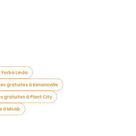
à Yorba Linda
tes gratuites à Kenansville
es gratuites à Plant City
es à Moab