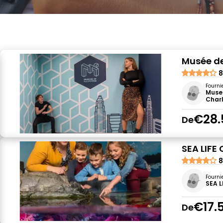
Musée des
8
Fourni
Museu
Char
€28.
De
SEA LIFE 
8
Fourni
SEA L
€17.
De