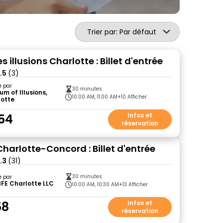
Trier par: Par défaut
 illusions Charlotte : Billet d'entrée
.5
(3)
e par
30 minutes
m of Illusions,
10:00 AM, 11:00 AM
+10 Afficher
lotte
54
Infos et
réservation
Charlotte-Concord : Billet d'entrée
.3
(31)
30 minutes
e par
IFE Charlotte LLC
10:00 AM, 10:30 AM
+13 Afficher
58
Infos et
réservation