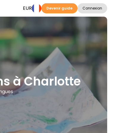
EUR
Devenir guide
Connexion
ons à Charlotte
angues