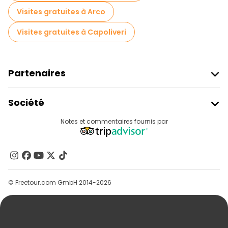
Visites gratuites à Arco
Visites gratuites à Capoliveri
Partenaires
Rejoindre Freetour
Société
Connexion Du Fournisseur
Destinations
Notes et commentaires fournis par
Programme D’affiliation
À Propos De Nous
Contactez-Nous
Groupes
© Freetour.com GmbH 2014-2026
Aide
Blog
Presse