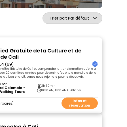
Trier par: Par défaut
Pied Gratuite de la Culture et de
 de Cali
.4
(69)
aître l'histoire de Cali et comprendre la transformation qu'elle a
des 20 dernières années pour devenir la "capitale mondiale de la
es au bon endroit, venez nous rejoindre pour le découvrir.
e par
2h 30min
nd Colombia -
10:30 AM, 11:00 AM
+1 Afficher
Walking Tours
Infos et
rboires
réservation
de salsa à Cali