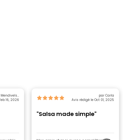
 Mendivelso
par Carla
Feb 16, 2026
Mendivelso
Avis rédigé le Oct 01, 2025
"Salsa made simple"
"Ot