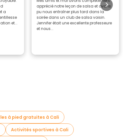
ncroyable.
Mes amis et moi avons complètement
Très
nd
apprécié notre leçon de salsa et avons
comp
t a
pu nous entraîner plus tard dans la
seul
ntillesse
soirée dans un club de salsa voisin.
auss
tion et...
Jennifer était une excellente professeure
méda
et nous...
lles à pied gratuites à Cali
i
Activités sportives à Cali