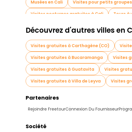
Musées en Cali
Visites pour petits groupes
Visites nocturnes gratuites à Cali
Tours à 
Découvrez d'autres villes en
Visites gratuites à Carthagène (CO)
Visit
Visites gratuites à Bucaramanga
Visites 
Visites gratuites à Guatavita
Visites grat
Visites gratuites à Villa de Leyva
Visites g
Partenaires
Rejoindre Freetour
Connexion Du Fournisseur
Progra
Société