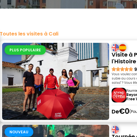
Toutes les visites à Cali
PLUS POPULAIRE
Visite à 
l'Histoire
9
Vous voulez conn
subie au cours 
salsa" ? Vous êt
Fourni
Beyo
Free 
€0
De
Pou
NOUVEAU
Tournée 