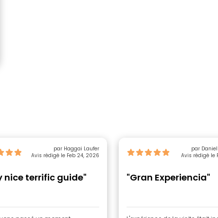
par Haggai Laufer
par Daniel
Avis rédigé le Feb 24, 2026
Avis rédigé le 
 nice terrific guide"
"Gran Experiencia"