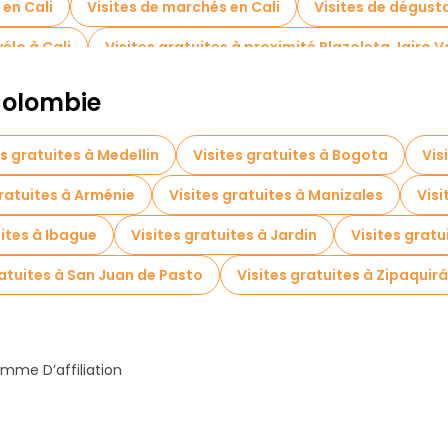
 en Cali
Visites de marchés en Cali
Visites de dégusta
vélo à Cali
Visites gratuites à proximité Plazoleta Jairo V
 Colombie
es gratuites à Medellin
Visites gratuites à Bogota
Vis
gratuites à Arménie
Visites gratuites à Manizales
Visi
uites à Ibague
Visites gratuites à Jardin
Visites gratu
ratuites à San Juan de Pasto
Visites gratuites à Zipaquirá
mme D’affiliation