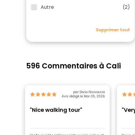
Autre
(2)
Supprimer tout
596 Commentaires à Cali
par Dario Nisivoccia
Avis rédigé le Mar 05, 2026
"Nice walking tour"
"Very