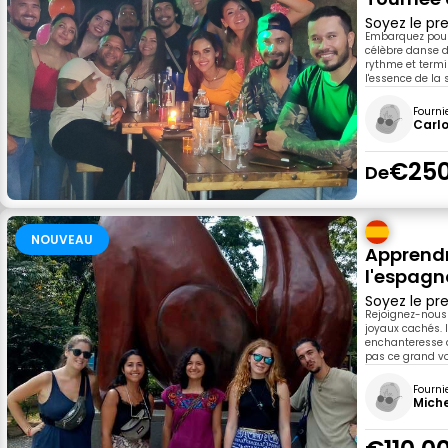
Soyez le pre
Embarquez pour 
célèbre danse d
rythme et termi
l'essence de la 
Fourni
Carl
€250
De
NOUVEAU
Apprendr
l'espagn
Soyez le pre
Rejoignez-nous 
joyaux cachés. 
enchanteresse d
pas ce grand v
Fourni
Miche