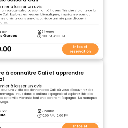
mier à laisser un avis
un voyage salsa passionnant à travers l'histoire vibrante de la
e Cali. Explorez les lieux emblématiques, imprégnez-vous du
nez la visite dans une discothèque animée pour découvrir
salsa.
5 heures
e par
os Garces
1:00 PM, 4:00 PM
.00
Infos et
réservation
e à connaître Cali et apprendre
ol
mier à laisser un avis
pour une visite passionnante de Cali, où vous découvrirez des
Immergez-vous dans la culture espagnole et explorez l'histoire
e cette ville vibrante, tout en apprenant l'espagnol. Ne manquez
oyage.
2 heures
e par
lle
10:00 AM, 12:00 PM
Infos et