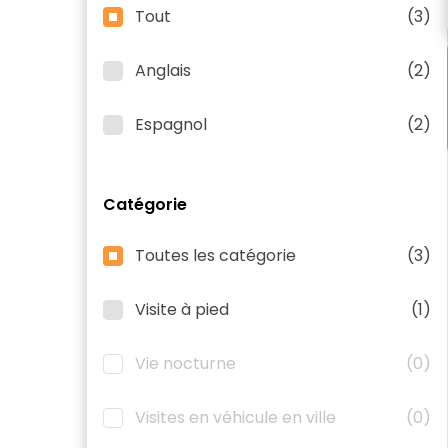
Tout
(3)
Anglais
(2)
Espagnol
(2)
Catégorie
Toutes les catégorie
(3)
Visite à pied
(1)
Vie nocturne
(0)
Visites en véhicule en ville
(0)