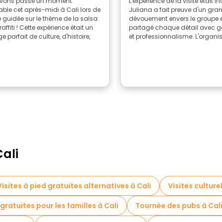
vons passé un moment
L'expérience de la visite était i
ble cet après-midi à Cali lors de
Juliana a fait preuve d'un gra
te guidée sur le thème de la salsa
dévouement envers le groupe e
affiti ! Cette expérience était un
partagé chaque détail avec ge
 parfait de culture, d'histoire,
et professionnalisme. L'organisa
Cali
Visites à pied gratuites alternatives à Cali
Visites culture
 gratuites pour les familles à Cali
Tournée des pubs à Cal