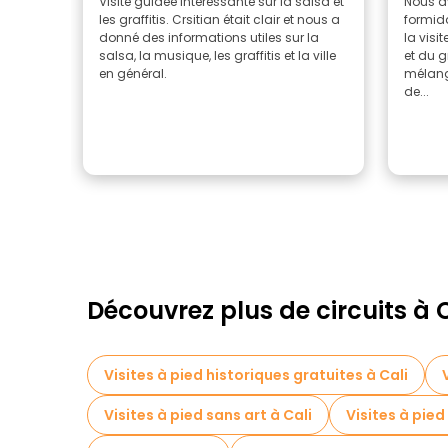
Visite guidée intéressante sur la salsa et
Nous a
les graffitis. Crsitian était clair et nous a
formida
donné des informations utiles sur la
la visi
salsa, la musique, les graffitis et la ville
et du gr
en général.
mélange
de...
Découvrez plus de circuits à 
Visites à pied historiques gratuites à Cali
Visites à pied sans art à Cali
Visites à pied