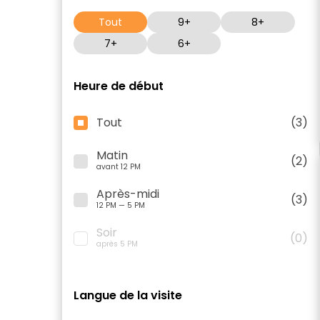
Tout
9+
8+
7+
6+
Heure de début
Tout
(3)
Matin
(2)
avant 12 PM
Après-midi
(3)
12 PM — 5 PM
Soir
(0)
après 5 PM
Langue de la visite