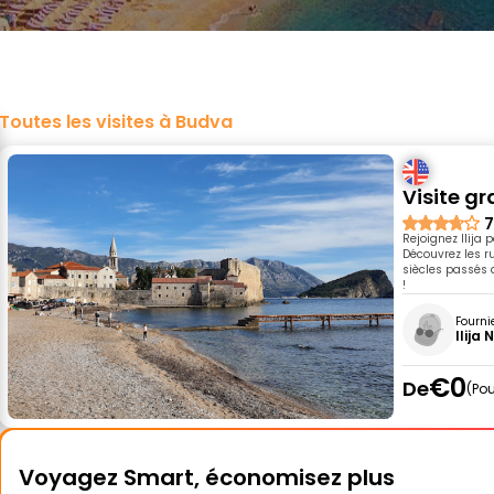
Toutes les visites à Budva
Visite gr
7
Rejoignez Ilija 
Découvrez les r
siècles passés 
!
Fourni
Ilija
€0
De
Pou
Voyagez Smart, économisez plus