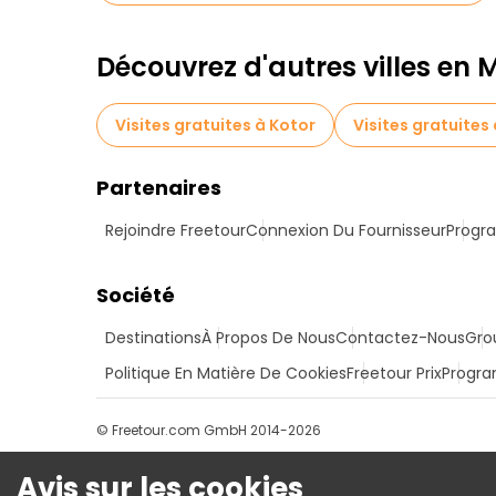
Découvrez d'autres villes en
Visites gratuites à Kotor
Visites gratuites
Partenaires
Rejoindre Freetour
Connexion Du Fournisseur
Progra
Société
Destinations
À Propos De Nous
Contactez-Nous
Gro
Politique En Matière De Cookies
Freetour Prix
Progra
© Freetour.com GmbH 2014-2026
Avis sur les cookies