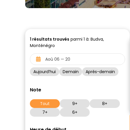
1
résultats trouvés
parmi 1 à: Budva,
Monténégro
Aujourd’hui
Demain
Après-demain
Note
Tout
9+
8+
7+
6+
Heure de début