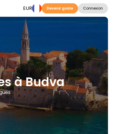
EUR
Devenir guide
Connexion
tes à Budva
ngues