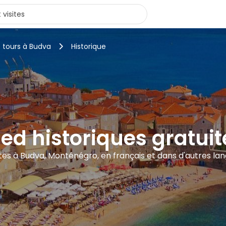
 tours à Budva
Historique
pied historiques gratui
sites à Budva, Monténégro, en français et dans d'autres la