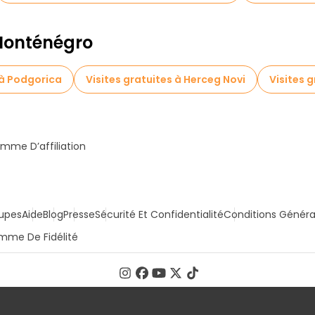
 Monténégro
 à Podgorica
Visites gratuites à Herceg Novi
Visites g
mme D’affiliation
upes
Aide
Blog
Presse
Sécurité Et Confidentialité
Conditions Généra
mme De Fidélité