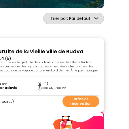
Trier par: Par défaut
atuite de la vieille ville de Budva
.4
(5)
pour une visite gratuite de la charmante vieille ville de Budva !
ues anciennes, les joyaux cachés et les trésors historiques des
au cours de ce voyage culturel en bord de mer. À ne pas manquer
1h 15min
e par
 Nenadovic
9:30 AM, 7:00 PM
Infos et
rboires
réservation