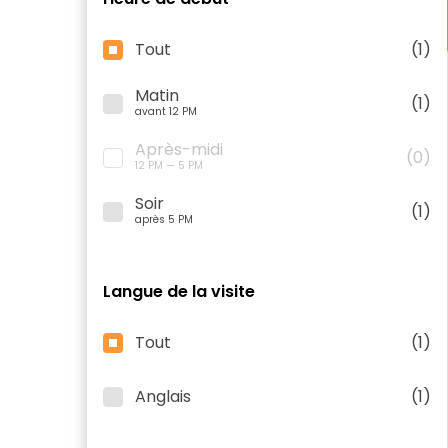
Tout
(1)
Matin
(1)
avant 12 PM
Après-midi
(0)
12 PM — 5 PM
Soir
(1)
après 5 PM
Langue de la visite
Tout
(1)
Anglais
(1)