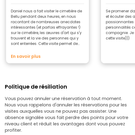
Daniel”
Daniel nous a fait visiter le cimetière de
Se promener dan
Bellu pendant deux heures, en nous
et écouter des
racontant de nombreuses anecdotes
passionnantes su
intéressantes (et parfois effrayantes !)
personnalités c
sur le cimetière, les œuvres d'art qui s'y
compagnie. Je
trouvent et la vie des personnes qui y
cette visite)))
sont enterrées. Cette visite permet de
mieux comprendre l'histoire de
Bucarest et de la Roumanie en général,
En savoir plus
car de nombreuses personnalités
célèbres reposent au cimetière de Bellu.
Je le recommande à 100 % !
Politique de résiliation
Vous pouvez annuler une réservation à tout moment.
Nous vous rappelons d'annuler les réservations pour les
visites auxquelles vous ne pouvez pas assister. Une
absence signalée vous fait perdre des points pour votre
niveau client et réduit les avantages dont vous pouvez
profiter.