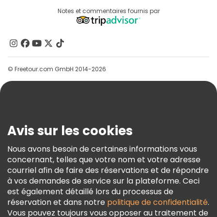
Destinations
Notes et commentaires fournis par
Programme D’affiliation
À Propos De Nous
Contactez-Nous
Groupes
© Freetour.com GmbH 2014-2026
Aide
Blog
Presse
Sécurité Et Confidentialité
Avis sur les cookies
Conditions Générales Et Mentions Légales
Nous avons besoin de certaines informations vous
Politique En Matière De Cookies
concernant, telles que votre nom et votre adresse
Freetour Prix
courriel afin de faire des réservations et de répondre
à vos demandes de service sur la plateforme. Ceci
Programme De Fidélité
est également détaillé lors du processus de
réservation et dans notre
politique de confidentialité
.
Vous pouvez toujours vous opposer au traitement de