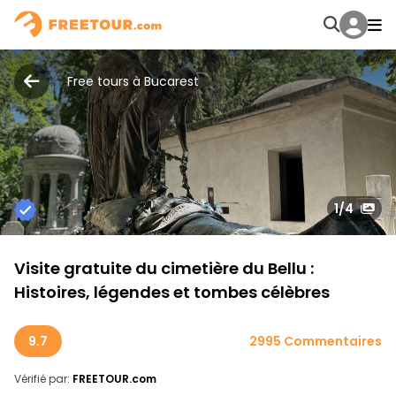
Free tours à Bucarest
1
/4
Visite gratuite du cimetière du Bellu :
Histoires, légendes et tombes célèbres
9.7
2995 Commentaires
Vérifié par:
FREETOUR.com