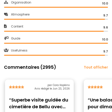
Organisation
10.0
Atmosphere
9.7
Content
9.6
Guide
10.0
Usefulness
9.7
Commentaires (2995)
Tout afficher
par Cora Hopkins
Avis rédigé le Jun 23, 2026
“Superbe visite guidée du
“Une balad
cimetière de Bellu avec
pour dima