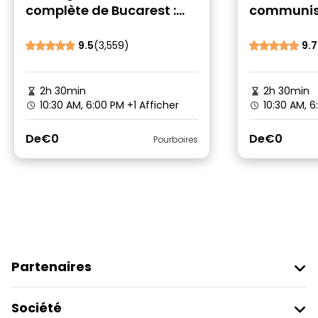
complète de Bucarest :
communiste
Points forts et joyaux
gratuite
cachés
9.5
(3,559)
9.7
2h 30min
2h 30min
10:30 AM, 6:00 PM
+1 Afficher
10:30 AM, 6
De
€0
De
€0
Pourboires
Partenaires
Rejoindre Freetour
Société
Connexion Du Fournisseur