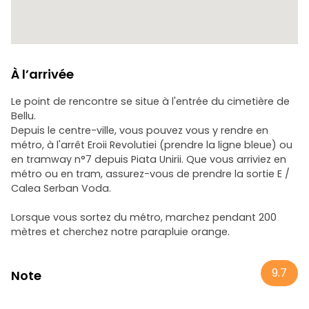
expérience.
Le prix : La visite est basée sur les pourboires - à la fin, vous
pouvez payer ce que vous estimez que l'expérience valait.
À l’arrivée
Le point de rencontre se situe à l'entrée du cimetière de
Bellu.
Depuis le centre-ville, vous pouvez vous y rendre en
métro, à l'arrêt Eroii Revolutiei (prendre la ligne bleue) ou
en tramway n°7 depuis Piata Unirii. Que vous arriviez en
métro ou en tram, assurez-vous de prendre la sortie E /
Calea Serban Voda.
Lorsque vous sortez du métro, marchez pendant 200
mètres et cherchez notre parapluie orange.
9.7
Note