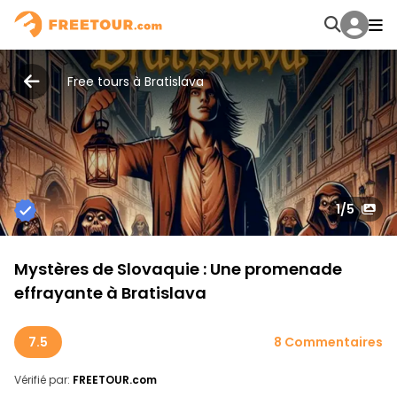
Free tours à Bratislava
1
/5
Mystères de Slovaquie : Une promenade
effrayante à Bratislava
7.5
8 Commentaires
Vérifié par:
FREETOUR.com