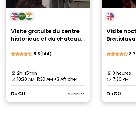
Visite gratuite du centre
Visite noc
historique et du château
Bratislava
de Bratislava avec bonus
boissons t
8.8
(144)
8.7
2h 45min
3 heures
10:30 AM, 11:30 AM
+3 Afficher
7:30 PM
De
€0
De
€0
Pourboires