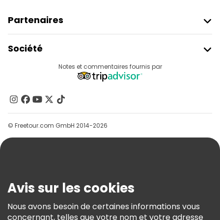
Partenaires
Rejoindre Freetour
Société
Connexion Du Fournisseur
Destinations
Notes et commentaires fournis par
Programme D’affiliation
À Propos De Nous
Contactez-Nous
Groupes
© Freetour.com GmbH 2014-2026
Aide
Blog
Presse
Sécurité Et Confidentialité
Avis sur les cookies
Conditions Générales Et Mentions Légales
Nous avons besoin de certaines informations vous
Politique En Matière De Cookies
concernant, telles que votre nom et votre adresse