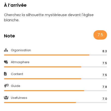
À l’arrivée
Cherchez la silhouette mystérieuse devant l'église
blanche.
7.5
Note
Organisation
8.3
Atmosphere
7.5
Content
7.5
Guide
7.8
Usefulness
7.0