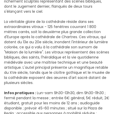
richement sculptés représentant des scènes bibliques,
dont le Jugement dernier, flanqués de deux tours
s'élançant vers le ciel.
La véritable gloire de la cathédrale réside dans ses
extraordinaires vitraux - 125 fenêtres couvrant 1 800
mètres carrés, soit la deuxième plus grande collection
d'Europe après la cathédrale de Chartres. Ces vitraux, qui
datent du 13e au 20e siècle, inondent l'intérieur de lumière
colorée, ce qui a valu à la cathédrale son surnom de
"Maison de la lumière". Les vitraux représentent des scènes
bibliques, des saints, l'héraldique et la vie quotidienne
médiévale avec une maîtrise technique et une beauté
artistique. L'autel principal présente un magnifique retable
du XVe siècle, tandis que le cloître gothique et le musée de
la cathédrale exposent des œuvres d'art sacré datant de
plusieurs siècles.
Infos pratiques :
Lun-sam 9h30-13h30, dim 9h30-11h30 ;
fermé pendant la messe ; entrée 6€ général, 5€ réduit, 2€
étudiant, gratuit pour les moins de 12 ans ; audioguide
disponible ; prévoir 45-60 minutes ; situé sur la Plaza de
Regla ; accessible aux personnes à mobilité réduite ;