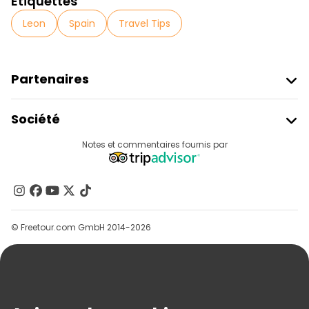
Étiquettes
Leon
Spain
Travel Tips
Partenaires
Rejoindre Freetour
Société
Connexion Du Fournisseur
Destinations
Notes et commentaires fournis par
Programme D’affiliation
À Propos De Nous
Contactez-Nous
Groupes
© Freetour.com GmbH 2014-2026
Aide
Blog
Presse
Sécurité Et Confidentialité