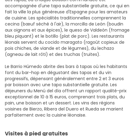
accompagnée d'une tapa substantielle gratuite, ce qui en
fait la ville la plus généreuse d'Espagne pour les amateurs
de cuisine. Les spécialités traditionnelles comprennent la
cecina (bœuf séché à l'air), la morcilla de León (boudin
aux oignons et aux épices), le queso de Valdeón (fromage
bleu piquant) et le botillo (plat de porc). Les restaurants
léonais servent du cocido maragato (ragoût copieux de
pois chiches, de viande et de légumes), du lechazo
(agneau de lait rôti) et des truchas (truites).
Le Barrio Húmedo abrite des bars à tapas où les habitants
font du bar-hop en dégustant des tapas et du vin
progressifs, dépensant généralement entre 2 et 3 euros
par boisson avec une tapa substantielle gratuite. Les
déjeuners du Menú del día offrent un rapport qualité-prix
exceptionnel de 10 à 15 euros, comprenant trois plats, du
pain, une boisson et un dessert. Les vins des régions
voisines de Bierzo, Ribera del Duero et Rueda se marient
parfaitement avec la cuisine léonaise.
Visites à pied gratuites