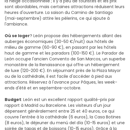
la neige occasionnelle ; il y a peu de touristes et les prix
sont abordables, mais certaines attractions réduisent leurs
heures d'ouverture. La saison du Camino de Santiago
(mai-septembre) attire les pèlerins, ce qui ajoute à
l'ambiance.
Où se loger
? León propose des hébergements allant des
auberges économiques (30-50 €/nuit) aux hôtels de
milieu de gamme (60-90 €), en passant par les hôtels
haut de gamme et les paradors (100-150 €). Le Parador de
León occupe l'ancien Convento de San Marcos, un superbe
monastère de la Renaissance qui offre un hébergement
de luxe (120-200 €). En séjournant près de la Plaza Mayor
ou de la cathédrale, il est facile d'accéder à pied aux
attractions. Réservez à l'avance pour Pâques, les week-
ends d'été et en septembre-octobre.
Budget
: León est un excellent rapport qualité-prix par
rapport à Madrid ou Barcelone. Les visiteurs d'un jour
dépensent généralement entre 25 et 40 euros, ce qui
couvre l'entrée à la cathédrale (6 euros), la Casa Botines
(8 euros), le déjeuner du menú del día (10-15 euros) et une
soirée de tapas et de boissons (10-15 euros). Grâce à la