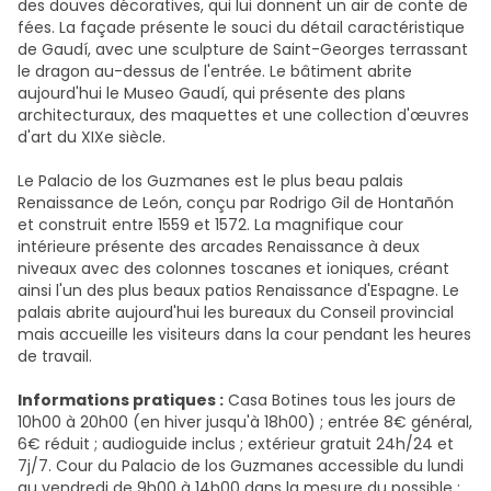
des douves décoratives, qui lui donnent un air de conte de
fées. La façade présente le souci du détail caractéristique
de Gaudí, avec une sculpture de Saint-Georges terrassant
le dragon au-dessus de l'entrée. Le bâtiment abrite
aujourd'hui le Museo Gaudí, qui présente des plans
architecturaux, des maquettes et une collection d'œuvres
d'art du XIXe siècle.
Le Palacio de los Guzmanes est le plus beau palais
Renaissance de León, conçu par Rodrigo Gil de Hontañón
et construit entre 1559 et 1572. La magnifique cour
intérieure présente des arcades Renaissance à deux
niveaux avec des colonnes toscanes et ioniques, créant
ainsi l'un des plus beaux patios Renaissance d'Espagne. Le
palais abrite aujourd'hui les bureaux du Conseil provincial
mais accueille les visiteurs dans la cour pendant les heures
de travail.
Informations pratiques :
Casa Botines tous les jours de
10h00 à 20h00 (en hiver jusqu'à 18h00) ; entrée 8€ général,
6€ réduit ; audioguide inclus ; extérieur gratuit 24h/24 et
7j/7. Cour du Palacio de los Guzmanes accessible du lundi
au vendredi de 9h00 à 14h00 dans la mesure du possible ;