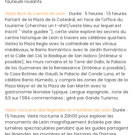
fauteuils roulants.
Visite libre du centre de León :
Durée : 5 heures : 1.5 heures.
Partant de la Plaza de la Catedral, en face de l'office du
tourisme (cherchez un t-shirt/veste bleu sur lequel est
inscrit " Visite guidée "), cette visite explore les secrets du
centre historique de León à travers ses célèbres quartiers.
Visitez la Plaza Regla avec la cathédrale et les vitraux
médiévaux, le Barrio Romántico avec le Jardín Romántico
et la Calle del Cid, la Basilique de San Isidoro (intérieur si
possible), les murs romains et la Torre del Gallo, le Palacio
de los Guzmanes de la Renaissance (intérieur si possible),
la Casa Botines de Gaudí, le Palacio del Conde Luna, et le
célèbre Barrio Húmedo, y compris les zones de tapas de la
Plaza Mayor et de la Plaza de San Martín avec la
gastronomie léonaise typique. Langue espagnole ; note de
9,5 sur 1 584 commentaires ; géré par Ganda Turismo.
Visite nocturne des légendes et mystères de León
: Durée :
1.5 heures. Visite nocturne à 20h00 pour explorer les
monuments de León magnifiquement éclairés par des
lumières spectaculaires pendant que les guides partagent
les légendes, les mystères et les histoires de l'histoire