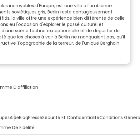
 plus incroyables d'Europe, est une ville à l'ambiance
ents soviétiques gris, Berlin reste contagieusement
itis, la ville offre une expérience bien différente de celle
s eu l'occasion d'explorer le passé culturel et
r d'une scène techno exceptionnelle et de déguster de
até que les
choses à voir à Berlin
ne manquaient
pas, qu'il
tructive Topographie de la terreur, de l'unique Berghain
mme D’affiliation
upes
Aide
Blog
Presse
Sécurité Et Confidentialité
Conditions Généra
mme De Fidélité