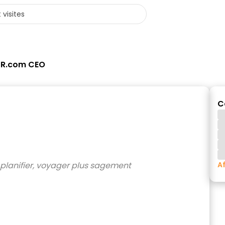
UR.com CEO
C
Af