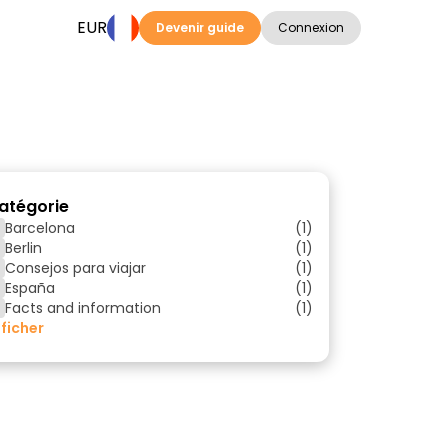
EUR
Devenir guide
Connexion
atégorie
Barcelona
(1)
Berlin
(1)
Consejos para viajar
(1)
España
(1)
Facts and information
(1)
ficher