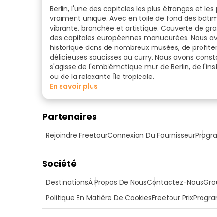
Berlin, l'une des capitales les plus étranges et les
vraiment unique. Avec en toile de fond des bâtim
vibrante, branchée et artistique. Couverte de graff
des capitales européennes manucurées. Nous avon
historique dans de nombreux musées, de profite
délicieuses
saucisses au curry
.
Nous avons const
s'agisse de l'emblématique mur de Berlin, de l'ins
ou de la relaxante Île tropicale.
en savoir plus
Partenaires
Rejoindre Freetour
Connexion Du Fournisseur
Progra
Société
Destinations
À Propos De Nous
Contactez-Nous
Gro
Politique En Matière De Cookies
Freetour Prix
Progra