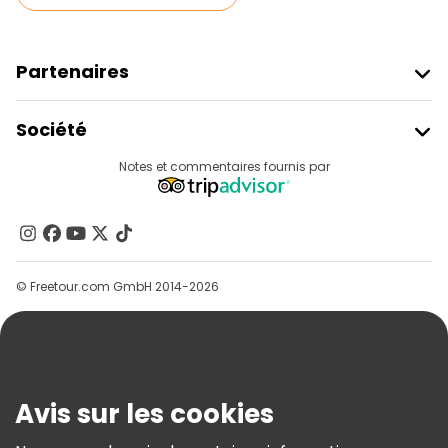
Partenaires
Rejoindre Freetour
Société
Connexion Du Fournisseur
Destinations
Notes et commentaires fournis par
Programme D’affiliation
À Propos De Nous
Contactez-Nous
Groupes
© Freetour.com GmbH 2014-2026
Aide
Blog
Presse
Sécurité Et Confidentialité
Avis sur les cookies
Conditions Générales Et Mentions Légales