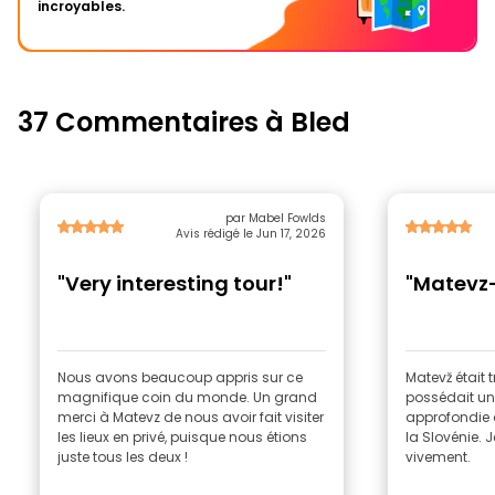
incroyables.
37 Commentaires à Bled
par Mabel Fowlds
Avis rédigé le Jun 17, 2026
"Very interesting tour!"
"Matevz-
Nous avons beaucoup appris sur ce
Matevž était 
magnifique coin du monde. Un grand
possédait u
merci à Matevz de nous avoir fait visiter
approfondie d
les lieux en privé, puisque nous étions
la Slovénie.
juste tous les deux !
vivement.