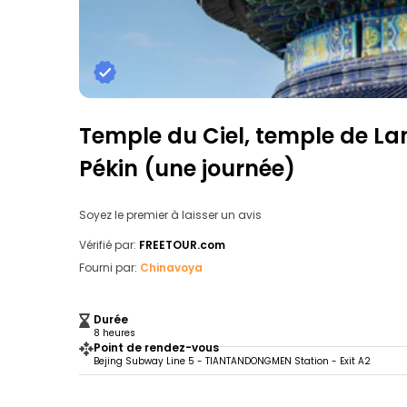
Temple du Ciel, temple de La
Pékin (une journée)
Soyez le premier à laisser un avis
Vérifié par:
FREETOUR.com
Fourni par:
Chinavoya
Durée
8 heures
Point de rendez-vous
Bejing Subway Line 5 - TIANTANDONGMEN Station - Exit A2