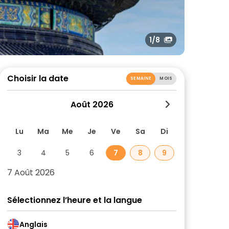
1
/8
Choisir la date
SEMAINE
MOIS
Août 2026
Lu
Ma
Me
Je
Ve
Sa
Di
3
4
5
6
7
8
9
7 Août 2026
Sélectionnez l’heure et la langue
Anglais