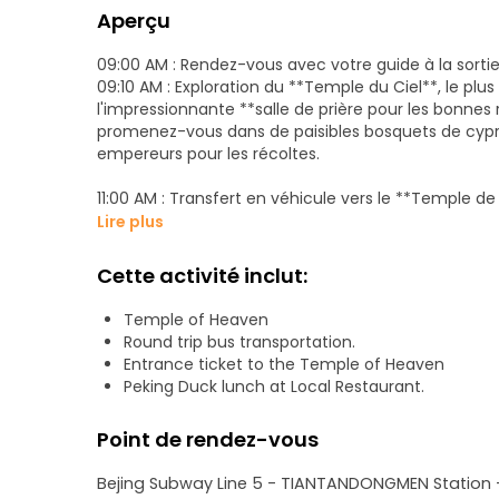
Aperçu
09:00 AM : Rendez-vous avec votre guide à la sort
09:10 AM : Exploration du **Temple du Ciel**, le plu
l'impressionnante **salle de prière pour les bonnes 
promenez-vous dans de paisibles bosquets de cyprès
empereurs pour les récoltes.
11:00 AM : Transfert en véhicule vers le **Temple 
11H30 : VISITE DE CE MAGNIFIQUE TEMPLE BOUDDHISTE 
Lire plus
tibétain aux salles richement colorées, aux sculpt
en bois de santal de 18 mètres de long, un trésor r
Cette activité inclut:
12H30 : Dégustez un délicieux **banquet de canard d
Temple of Heaven
crêpes traditionnelles.
Round trip bus transportation.
Entrance ticket to the Temple of Heaven
13:30 : Rendez-vous au **Palais d'été**.
Peking Duck lunch at Local Restaurant.
14H30 : VISITE DE CE CHEF-D'ŒUVRE DES JARDINS ROYA
Parcourez le **Corridor long** aux couleurs vives, or
Point de rendez-vous
lac Kunming et admirez les collines luxuriantes et les
voie navigable impériale.
Bejing Subway Line 5 - TIANTANDONGMEN Station -