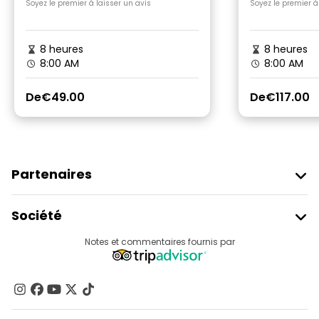
par des E
Soyez le premier à laisser un avis
Soyez le premier à
8 heures
8 heures
8:00 AM
8:00 AM
De
€49.00
De
€117.00
Partenaires
Rejoindre Freetour
Société
Connexion Du Fournisseur
Destinations
Notes et commentaires fournis par
Programme D’affiliation
À Propos De Nous
Contactez-Nous
Groupes