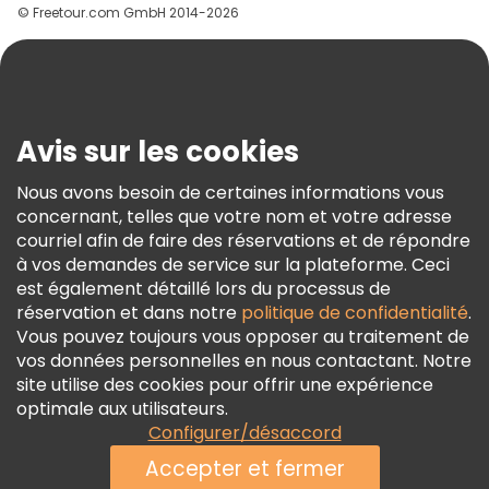
© Freetour.com GmbH 2014-2026
Aide
Blog
Presse
Sécurité Et Confidentialité
Avis sur les cookies
Conditions Générales Et Mentions Légales
Nous avons besoin de certaines informations vous
Politique En Matière De Cookies
concernant, telles que votre nom et votre adresse
Freetour Prix
courriel afin de faire des réservations et de répondre
à vos demandes de service sur la plateforme. Ceci
Programme De Fidélité
est également détaillé lors du processus de
réservation et dans notre
politique de confidentialité
.
Vous pouvez toujours vous opposer au traitement de
vos données personnelles en nous contactant. Notre
site utilise des cookies pour offrir une expérience
optimale aux utilisateurs.
Configurer/désaccord
Accepter et fermer