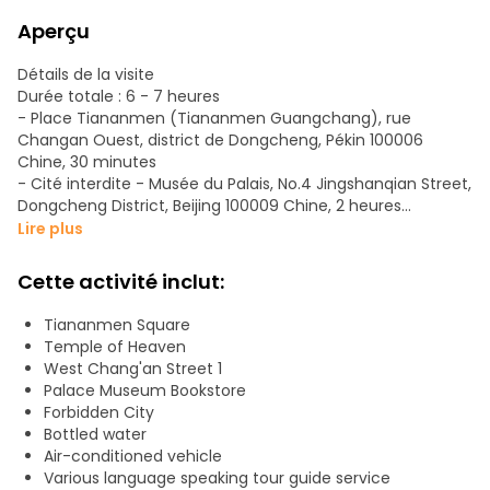
Aperçu
Détails de la visite
Durée totale : 6 - 7 heures
- Place Tiananmen (Tiananmen Guangchang), rue
Changan Ouest, district de Dongcheng, Pékin 100006
Chine, 30 minutes
- Cité interdite - Musée du Palais, No.4 Jingshanqian Street,
Dongcheng District, Beijing 100009 Chine, 2 heures
- Parc Jingshan, No.44 Jingshanxi Street, Xicheng District,
Lire plus
Beijing 100009 Chine, 30 minutes
- Temple du Ciel, Tiantan Road, Dongcheng District, Beijing
Cette activité inclut:
100050 Chine, 1 heure 30 minutes
Tiananmen Square
Temple of Heaven
West Chang'an Street 1
Palace Museum Bookstore
Forbidden City
Bottled water
Air-conditioned vehicle
Various language speaking tour guide service