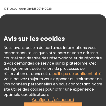
Groupes
© Freetour.com GmbH 2014-2026
Aide
Blog
Presse
Sécurité Et Confidentialité
Avis sur les cookies
Conditions Générales Et Mentions Légales
Nous avons besoin de certaines informations vous
Politique En Matière De Cookies
concernant, telles que votre nom et votre adresse
Freetour Prix
courriel afin de faire des réservations et de répondre
à vos demandes de service sur la plateforme. Ceci
Programme De Fidélité
est également détaillé lors du processus de
réservation et dans notre
politique de confidentialité
.
Vous pouvez toujours vous opposer au traitement de
vos données personnelles en nous contactant. Notre
site utilise des cookies pour offrir une expérience
optimale aux utilisateurs.
Configurer/désaccord