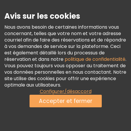
Presse
Sécurité Et Confidentialité
Avis sur les cookies
Conditions Générales Et Mentions Légales
Nous avons besoin de certaines informations vous
Politique En Matière De Cookies
concernant, telles que votre nom et votre adresse
Freetour Prix
courriel afin de faire des réservations et de répondre
à vos demandes de service sur la plateforme. Ceci
Programme De Fidélité
est également détaillé lors du processus de
réservation et dans notre
politique de confidentialité
.
Vous pouvez toujours vous opposer au traitement de
vos données personnelles en nous contactant. Notre
site utilise des cookies pour offrir une expérience
optimale aux utilisateurs.
Configurer/désaccord
Accepter et fermer
Voir la disponibilité