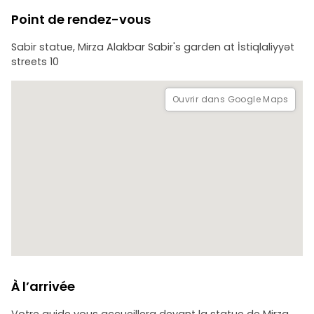
Shirvanshahs ne sont pas inclus dans le prix de la visite
Point de rendez-vous
(environ 15 AZN par site). Toutes les attractions seront
visitées de l’extérieur, sauf si vous choisissez d’y entrer par
Sabir statue, Mirza Alakbar Sabir's garden at İstiqlaliyyət
vos propres moyens.
streets 10
Ouvrir dans Google Maps
À l’arrivée