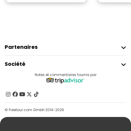
Partenaires
Rejoindre Freetour
Société
Connexion Du Fournisseur
Destinations
Notes et commentaires fournis par
Programme D’affiliation
À Propos De Nous
Contactez-Nous
Groupes
© Freetour.com GmbH 2014-2026
Aide
Blog