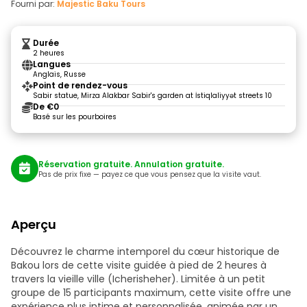
Fourni par:
Majestic Baku Tours
Durée
2 heures
Langues
Anglais, Russe
Point de rendez-vous
Sabir statue, Mirza Alakbar Sabir's garden at İstiqlaliyyət streets 10
De €0
Basé sur les pourboires
Réservation gratuite. Annulation gratuite.
Pas de prix fixe — payez ce que vous pensez que la visite vaut.
Aperçu
Découvrez le charme intemporel du cœur historique de
Bakou lors de cette visite guidée à pied de 2 heures à
travers la vieille ville (Icherisheher). Limitée à un petit
groupe de 15 participants maximum, cette visite offre une
expérience plus intime et personnalisée, animée par un