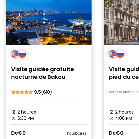
Visite guidée gratuite
Visite gui
nocturne de Bakou
pied du ce
Bakou
9.5
(610)
Soyez le premier à
2 heures
2 heures
6:30 PM
4:00 PM
De
€0
De
€0
Pourboires