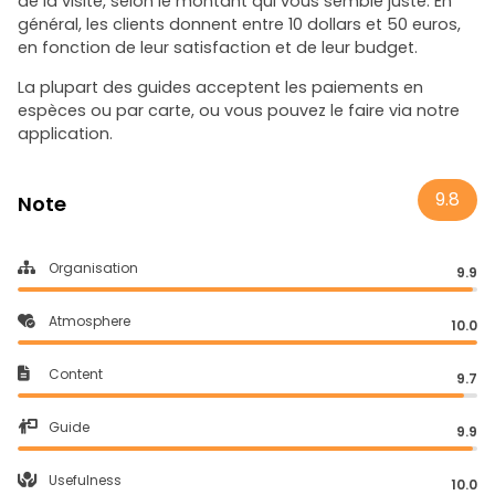
de la visite, selon le montant qui vous semble juste. En
général, les clients donnent entre 10 dollars et 50 euros,
en fonction de leur satisfaction et de leur budget.
La plupart des guides acceptent les paiements en
espèces ou par carte, ou vous pouvez le faire via notre
application.
9.8
Note
Organisation
9.9
Atmosphere
10.0
Content
9.7
Guide
9.9
Usefulness
10.0