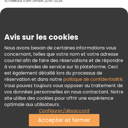
© Freetour.com GmbH 2014-2026
Aide
Blog
Presse
Sécurité Et Confidentialité
Avis sur les cookies
Conditions Générales Et Mentions Légales
Nous avons besoin de certaines informations vous
Politique En Matière De Cookies
concernant, telles que votre nom et votre adresse
Freetour Prix
courriel afin de faire des réservations et de répondre
à vos demandes de service sur la plateforme. Ceci
Programme De Fidélité
est également détaillé lors du processus de
réservation et dans notre
politique de confidentialité
.
Vous pouvez toujours vous opposer au traitement de
vos données personnelles en nous contactant. Notre
site utilise des cookies pour offrir une expérience
optimale aux utilisateurs.
Configurer/désaccord
Accepter et fermer