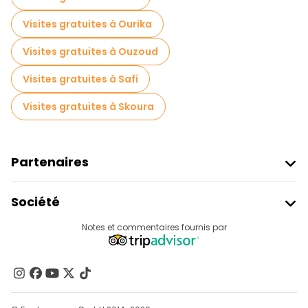
Visites gratuites à Ourika
Visites gratuites à Ouzoud
Visites gratuites à Safi
Visites gratuites à Skoura
Partenaires
Rejoindre Freetour
Société
Connexion Du Fournisseur
Destinations
Notes et commentaires fournis par
Programme D’affiliation
À Propos De Nous
Contactez-Nous
Groupes