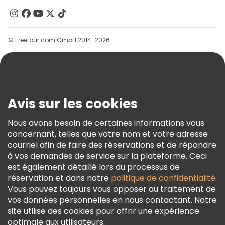
Contactez-Nous
Groupes
© Freetour.com GmbH 2014-2026
Aide
Blog
Presse
Sécurité Et Confidentialité
Avis sur les cookies
Conditions Générales Et Mentions Légales
Nous avons besoin de certaines informations vous
Politique En Matière De Cookies
concernant, telles que votre nom et votre adresse
Freetour Prix
courriel afin de faire des réservations et de répondre
à vos demandes de service sur la plateforme. Ceci
Programme De Fidélité
est également détaillé lors du processus de
réservation et dans notre
politique de confidentialité
.
Vous pouvez toujours vous opposer au traitement de
vos données personnelles en nous contactant. Notre
site utilise des cookies pour offrir une expérience
optimale aux utilisateurs.