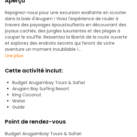
Aperçu
Rejoignez-nous pour une excursion exaltante en scooter
dans la baie d'Arugam ! Vivez l'expérience de rouler à
travers des paysages époustouflants en découvrant des
joyaux cachés, des jungles luxuriantes et des plages à
couper le souffle. Ressentez la liberté de la route ouverte
et explorez des endroits secrets qui feront de votre
aventure un moment inoubliable !
Lire plus
Faites une pause dans votre routine et profitez de la joie
de rouler avec Budget Arugam Bay Tours. Nos scooters
Cette activité inclut:
sont sûrs et amusants, et vous permettent d'explorer à
votre propre rythme. Que vous soyez un conducteur
Budget Arugambay Tours & Safari
expérimenté ou un débutant, nous vous garantissons une
Arugam Bay Surfing Resort
expérience mémorable.
King Coconut
Water
Pourquoi nous choisir ?
Guide
-Scooters à louer : tarifs abordables pour tous les budgets
Point de rendez-vous
-Conduite sûre et amusante : Profitez d'une conduite sans
souci avec nos scooters bien entretenus
Budget Arugambay Tours & Safari
-Expertise locale : Nos guides sympathiques sont là pour