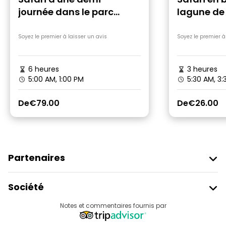
journée dans le parc
lagune de
national de Kumana à
Arugam B
Arugam Bay
Soyez le premier à laisser un avis
Soyez le premier à
6 heures
3 heures
5:00 AM, 1:00 PM
5:30 AM, 3:
De
€79.00
De
€26.00
Partenaires
Rejoindre Freetour
Société
Connexion Du Fournisseur
Destinations
Notes et commentaires fournis par
Programme D’affiliation
À Propos De Nous