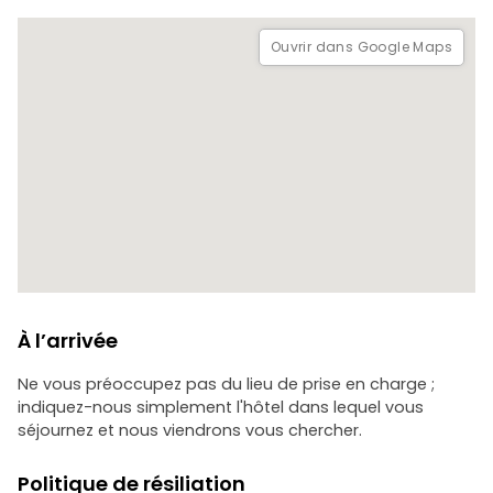
vous aider et partager des informations précieuses
-service 24 heures sur 24 : Nous sommes disponibles à
Ouvrir dans Google Maps
tout moment, de jour comme de nuit
-Conseils gratuits : Bénéficiez de nos connaissances
locales sans frais supplémentaires
Réservez vos vacances avec nous et créez des souvenirs
inoubliables à Arugam Bay !
À l’arrivée
Ne vous préoccupez pas du lieu de prise en charge ;
indiquez-nous simplement l'hôtel dans lequel vous
séjournez et nous viendrons vous chercher.
Politique de résiliation