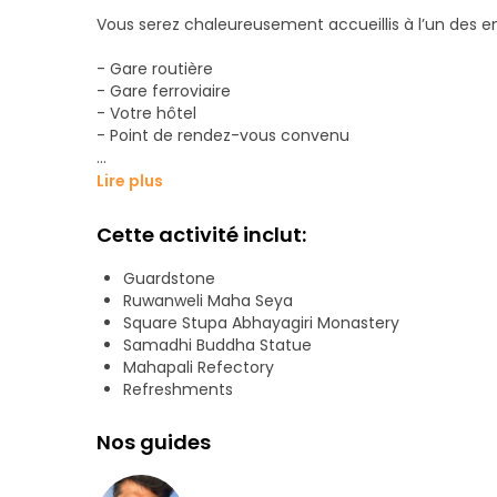
Vous serez chaleureusement accueillis à l’un des en
- Gare routière
- Gare ferroviaire
- Votre hôtel
- Point de rendez-vous convenu
Vous bénéficierez d’une brève présentation de l’ex
Lire plus
monastère forestier de Vessagiriya.
Cette activité inclut:
Vous découvrirez en détail le Sri Lanka antique et se
en son genre, sans équivalent à ce jour dans le m
Guardstone
Ruwanweli Maha Seya
Nous explorerons ces sites touristiques, dans l’ordre
Square Stupa Abhayagiri Monastery
Samadhi Buddha Statue
Monastère forestier de Vessagiriya
Mahapali Refectory
Le réservoir de Tissa Wewa
Refreshments
L'arbre Shri Maha Bodhi (arbre sacré du Bodhi)
Le Palais d'airain
Nos guides
Le stupa de Ruwanweliseya
Le réfectoire de Mahapali (salle des aumônes)
La maison des images de Gedige