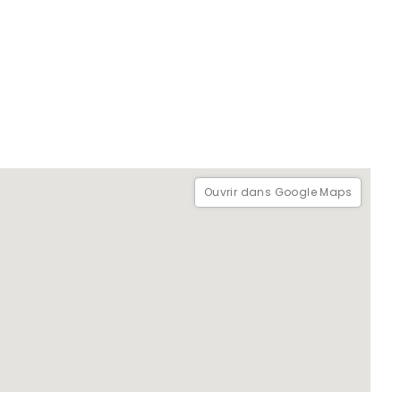
Ouvrir dans Google Maps
 d'Anuradhapura peut prendre environ quelques jours pour
mblématiques. C'est pourquoi j'ai sélectionné certains des
rmettront de vous faire une idée précise de l'ancienne
n ensemble.