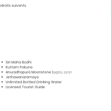
droits suivants.
cursion, puis nous commencerons la visite par le
s histoires mystérieuses, héritées d’une civilisation unique
onde.
Siri Maha Bodhi
Kuttam Pokuna
 suivant.
Anuradhapura Moonstone |සඳකඩ පහන
Jethawanaramaya
Unlimited Bottled Drinking Water
Licensed Tourist Guide