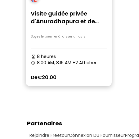
Visite guidée privée
d'Anuradhapura et de
Mihintale
Soyez le premier à laisser un avis
8 heures
8:00 AM, 8:15 AM
+2 Afficher
De
€20.00
Partenaires
Rejoindre Freetour
Connexion Du Fournisseur
Progra